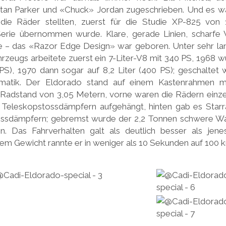
tan Parker und «Chuck» Jordan zugeschrieben. Und es war
die Räder stellten, zuerst für die Studie XP-825 von 
Serie übernommen wurde. Klare, gerade Linien, scharfe 
inie – das «Razor Edge Design» war geboren. Unter sehr 
rzeugs arbeitete zuerst ein 7-Liter-V8 mit 340 PS, 1968
 PS), 1970 dann sogar auf 8,2 Liter (400 PS); geschalte
matik. Der Eldorado stand auf einem Kastenrahmen mi
Radstand von 3,05 Metern, vorne waren die Rädern einze
Teleskopstossdämpfern aufgehängt, hinten gab es Starr
tossdämpfern; gebremst wurde der 2,2 Tonnen schwere W
. Das Fahrverhalten galt als deutlich besser als jene
em Gewicht rannte er in weniger als 10 Sekunden auf 100 