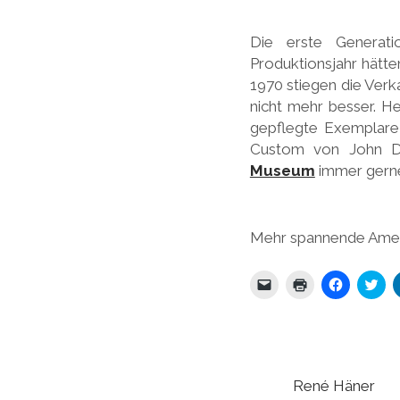
Die erste Generatio
Produktionsjahr hätte
1970 stiegen die Verka
nicht mehr besser. He
gepflegte Exemplare 
Custom von John D’
Museum
immer gern
Mehr spannende Ameri
K
K
K
K
l
l
l
l
i
i
i
i
c
c
c
c
k
k
k
k
e
e
,
,
n
n
u
u
,
z
m
m
u
u
a
ü
René Häner
m
m
u
b
e
A
f
e