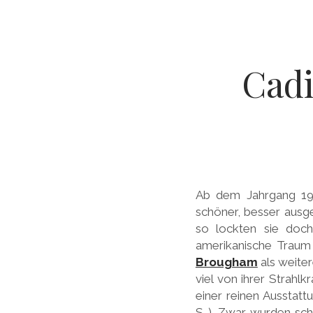
Cadi
Ab dem Jahrgang 195
schöner, besser ausge
so lockten sie doch
amerikanische Traum 
Brougham
als weite
viel von ihrer Strahl
einer reinen Aussta
S…). Zwar wurden sc