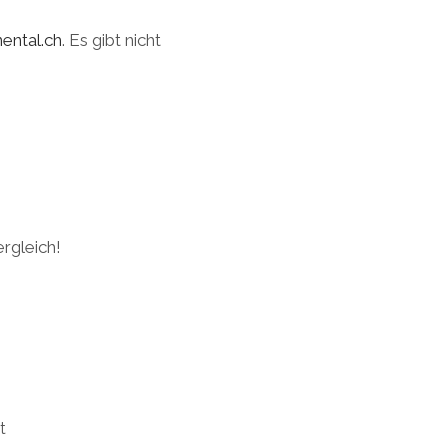
ental.ch
. Es gibt nicht
ergleich!
t