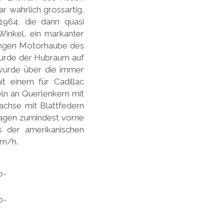
 wahrlich grossartig,
1964, die dann quasi
Winkel, ein markanter
langen Motorhaube des
 wurde der Hubraum auf
t wurde über die immer
t einem für Cadillac
ln an Querlenkern mit
achse mit Blattfedern
agen zumindest vorne
s der amerikanischen
km/h.