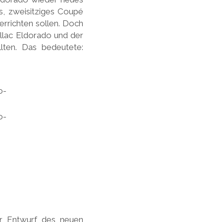
s, zweisitziges Coupé
errichten sollen. Doch
llac Eldorado und der
lten. Das bedeutete:
er Entwurf des neuen