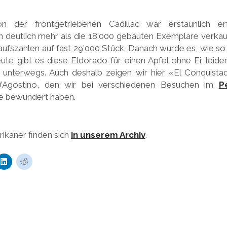
n der frontgetriebenen Cadillac war erstaunlich er
n deutlich mehr als die 18’000 gebauten Exemplare verka
ufszahlen auf fast 29’000 Stück. Danach wurde es, wie so o
ute gibt es diese Eldorado für einen Apfel ohne Ei; leider
unterwegs. Auch deshalb zeigen wir hier «El Conquista
Agostino, den wir bei verschiedenen Besuchen im
P
e bewundert haben.
kaner finden sich
in unserem Archiv
.
K
K
l
l
i
i
c
c
k
k
,
,
u
u
m
m
a
a
u
u
f
f