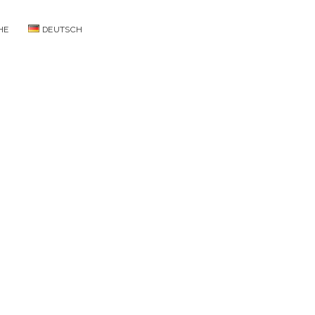
facebook
instagram
pinterest
HE
DEUTSCH
Menü
öffnen