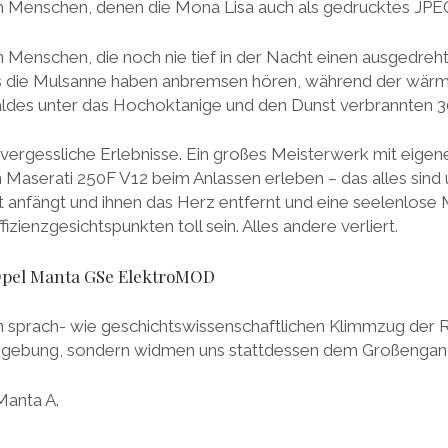
ch Menschen, denen die Mona Lisa auch als gedrucktes JPEG
ch Menschen, die noch nie tief in der Nacht einen ausgedr
s die Mulsanne haben anbremsen hören, während der w
aldes unter das Hochoktanige und den Dunst verbrannten 3
vergessliche Erlebnisse. Ein großes Meisterwerk mit eigen
n Maserati 250F V12 beim Anlassen erleben – das alles sind
 anfängt und ihnen das Herz entfernt und eine seelenlose 
izienzgesichtspunkten toll sein. Alles andere verliert.
Opel Manta GSe ElektroMOD
n sprach- wie geschichtswissenschaftlichen Klimmzug der 
sgebung, sondern widmen uns stattdessen dem Großengan
Manta A.