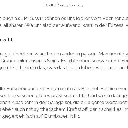
Quelle: Pixabay/Foundry
h auch als JPEG. Wir können es uns locker vom Rechner au
berall sharen. Warum also der Aufwand, warum der Exzess,
 geht.
ine gut findet muss auch dem anderen passen. Man nennt das 
er Grundpfeiler unseres Seins. Es gibt neben schwarz und we
grau. Es ist genau das, was das Leben lebenswert, aber a
e Entscheidung pro-Elektroauto als Beispiel. Für die einen 
er. Dazwischen gibt es praktisch: nichts. Und wenn dann 
einen Klassikern in der Garage sei, die er ja gerne weiter
ls eben auch mit synthetischem Kraftstoff, dann schallt es i
gegen: einfach auf E umbauen!!1!!!1