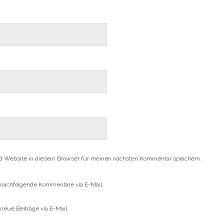
e
e
u
m
e
F
m
e
F
n
e
s
n
t
s
e
t
r
e
g
r
e
g
ö
e
f
ö
f
f
n
f
e
n
t
e
)
t
)
d Website in diesem Browser für meinen nächsten Kommentar speichern.
 nachfolgende Kommentare via E-Mail.
neue Beiträge via E-Mail.