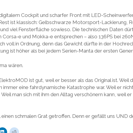
 digitalem Cockpit und scharfer Front mit LED-Scheinwerfe
 Rest ist klassisch: Gelbschwarze Motorsport-Lackierung, 
und viel Fensterfläche sowieso. Die technischen Daten dür
on Corsa-e und Mokka-e entsprechen – also 136PS bei 2
uch voll in Ordnung, denn das Gewicht dürfte in der Hochr
tung ist höher als bei jedem Serien-Manta der ersten Gener
ema wären.
ektroMOD ist gut, weil er besser als das Original ist. Wei
 immer eine fahrdynamische Katastrophe war. Weil er nicht 
eil man sich mit ihm den Alltag verschönern kann, weil e
 einen schmalen Grat getroffen. Denn er gefällt uns UND 
K
K