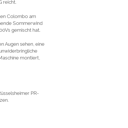
 reicht.
ehten Colombo am
ärmende Sommerwind
00Vs gemischt hat.
en Augen sehen, eine
 unwiderbringliche
Maschine montiert,
Rüsselsheimer PR-
zen.