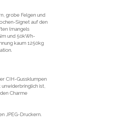
rn, grobe Felgen und
Rochen-Signet auf den
ften (mangels
60Nm und 50kWh-
echnung kaum 1250kg
ation.
l der CIH-Gussklumpen
unwiderbringlich ist,
r den Charme
den JPEG-Druckern.