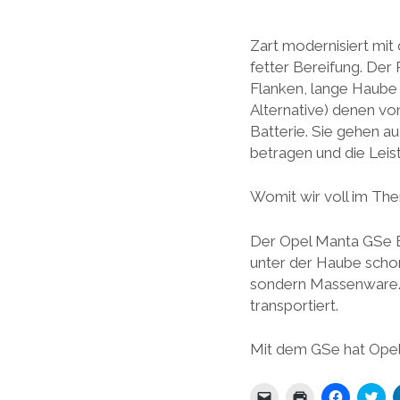
Zart modernisiert mit
fetter Bereifung. Der
Flanken, lange Haube 
Alternative) denen v
Batterie. Sie gehen a
betragen und die Leis
Womit wir voll im Th
Der Opel Manta GSe El
unter der Haube schon
sondern Massenware. W
transportiert.
Mit dem GSe hat Opel
K
K
K
K