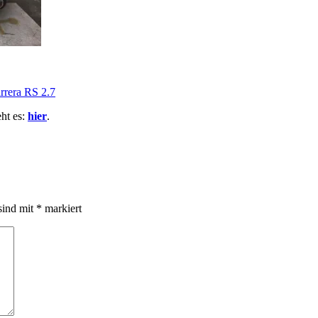
rrera RS 2.7
ht es:
hier
.
sind mit
*
markiert