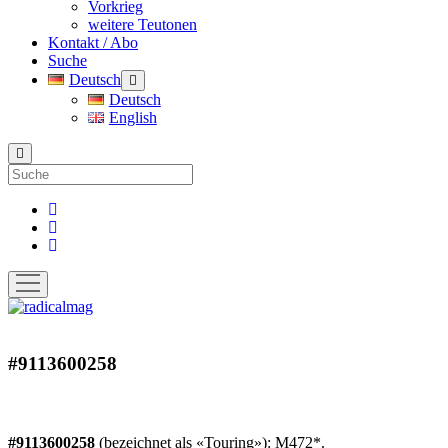
Vorkrieg
weitere Teutonen
Kontakt / Abo
Suche
Deutsch
Menü
öffnen
Deutsch
English
Suche
facebook
instagram
pinterest
Menü
öffnen
radicalmag
#9113600258
#9113600258
(bezeichnet als «Touring»): M472*.