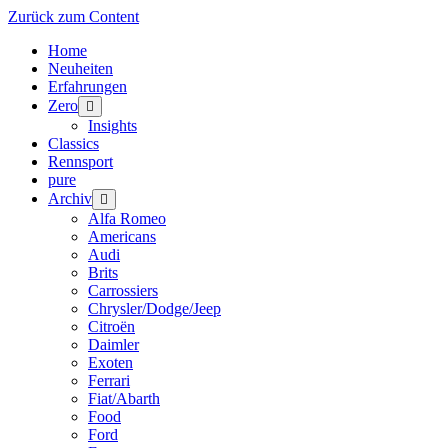
Zurück zum Content
Home
Neuheiten
Erfahrungen
Zero
Menü
öffnen
Insights
Classics
Rennsport
pure
Archiv
Menü
öffnen
Alfa Romeo
Americans
Audi
Brits
Carrossiers
Chrysler/Dodge/Jeep
Citroën
Daimler
Exoten
Ferrari
Fiat/Abarth
Food
Ford