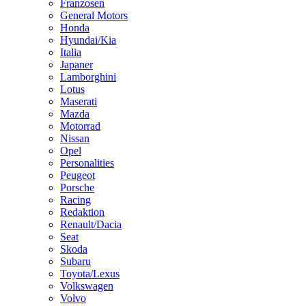
Franzosen
General Motors
Honda
Hyundai/Kia
Italia
Japaner
Lamborghini
Lotus
Maserati
Mazda
Motorrad
Nissan
Opel
Personalities
Peugeot
Porsche
Racing
Redaktion
Renault/Dacia
Seat
Skoda
Subaru
Toyota/Lexus
Volkswagen
Volvo