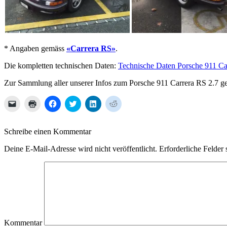
* Angaben gemäss
«Carrera RS»
.
Die kompletten technischen Daten:
Technische Daten Porsche 911 Ca
Zur Sammlung aller unserer Infos zum Porsche 911 Carrera RS 2.7 ge
Klicken,
Klicken
Klick,
Klick,
Klick,
Klick,
um
zum
um
um
um
um
einem
Ausdrucken
auf
über
auf
auf
Freund
(Wird
Facebook
Twitter
LinkedIn
Reddit
einen
in
zu
zu
zu
zu
Schreibe einen Kommentar
Link
neuem
teilen
teilen
teilen
teilen
per
Fenster
(Wird
(Wird
(Wird
(Wird
E-
geöffnet)
in
in
in
in
Deine E-Mail-Adresse wird nicht veröffentlicht.
Erforderliche Felder 
Mail
neuem
neuem
neuem
neuem
zu
Fenster
Fenster
Fenster
Fenster
senden
geöffnet)
geöffnet)
geöffnet)
geöffnet)
(Wird
in
neuem
Fenster
geöffnet)
Kommentar