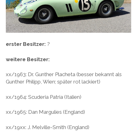
PEUGEOT
PORSCHE
RACING
REDAKTION
erster Besitzer:
?
RENAULT/DACIA
weitere Besitzer:
SEAT
SKODA
xx/1963: Dr. Gunther Placheta (besser bekannt als
Gunther Philipp, Wien; später rot lackiert)
SUBARU
TOYOTA/LEXUS
xx/1964: Scuderia Patria (Italien)
VOLKSWAGEN
xx/1965: Dan Margulies (England)
VOLVO
VORKRIEG
xx/19xx: J. Melville-Smith (England)
WEITERE TEUTONEN