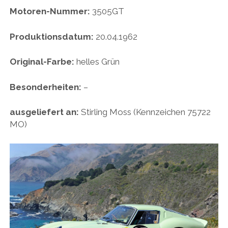
Motoren-Nummer:
3505GT
HONDA
HYUNDAI/KIA
Produktionsdatum:
20.04.1962
ITALIA
Original-Farbe:
helles Grün
JAPANER
Besonderheiten:
–
LAMBORGHINI
LOTUS
ausgeliefert an:
Stirling Moss (Kennzeichen 75722
MO)
MASERATI
MAZDA
MOTORRAD
NISSAN
OPEL
PERSONALITIES