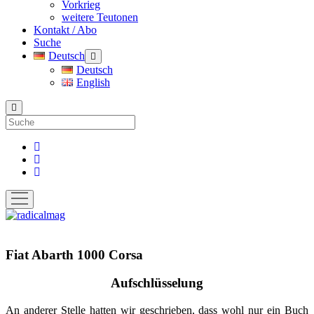
Vorkrieg
weitere Teutonen
Kontakt / Abo
Suche
Deutsch
Menü
öffnen
Deutsch
English
Suche
facebook
instagram
pinterest
Menü
öffnen
radicalmag
Fiat Abarth 1000 Corsa
Aufschlüsselung
An anderer Stelle hatten wir geschrieben, dass wohl nur ein Buch