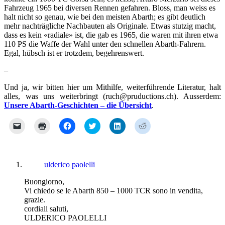
Fahrzeug 1965 bei diversen Rennen gefahren. Bloss, man weiss es
halt nicht so genau, wie bei den meisten Abarth; es gibt deutlich
mehr nachträgliche Nachbauten als Originale. Etwas stutzig macht,
dass es kein «radiale» ist, die gab es 1965, die waren mit ihren etwa
110 PS die Waffe der Wahl unter den schnellen Abarth-Fahrern.
Egal, hübsch ist er trotzdem, begehrenswert.
–
Und ja, wir bitten hier um Mithilfe, weiterführende Literatur, halt
alles, was uns weiterbringt (ruch@pruductions.ch). Ausserdem:
Unsere Abarth-Geschichten – die Übersicht
.
Klicken,
Klicken
Klick,
Klick,
Klick,
Klick,
um
zum
um
um
um
um
einem
Ausdrucken
auf
über
auf
auf
Freund
(Wird
Facebook
Twitter
LinkedIn
Reddit
einen
in
zu
zu
zu
zu
Link
neuem
teilen
teilen
teilen
teilen
per
Fenster
(Wird
(Wird
(Wird
(Wird
ulderico paolelli
E-
geöffnet)
in
in
in
in
Mail
neuem
neuem
neuem
neuem
Buongiorno,
zu
Fenster
Fenster
Fenster
Fenster
senden
geöffnet)
geöffnet)
geöffnet)
geöffnet)
Vi chiedo se le Abarth 850 – 1000 TCR sono in vendita,
(Wird
grazie.
in
cordiali saluti,
neuem
Fenster
ULDERICO PAOLELLI
geöffnet)