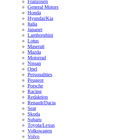
Franzosen
General Motors
Honda
Hyundai/Kia
Italia
Japaner
Lamborghini
Lotus
Maserati
Mazda
Motorrad
Nissan
Opel
Personalities
Peugeot
Porsche
Racing
Redaktion
Renault/Dacia
Seat
Skoda
Subaru
Toyota/Lexus
Volkswagen
Volvo