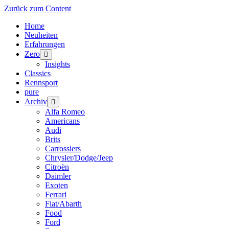
Zurück zum Content
Home
Neuheiten
Erfahrungen
Zero
Menü
öffnen
Insights
Classics
Rennsport
pure
Archiv
Menü
öffnen
Alfa Romeo
Americans
Audi
Brits
Carrossiers
Chrysler/Dodge/Jeep
Citroën
Daimler
Exoten
Ferrari
Fiat/Abarth
Food
Ford