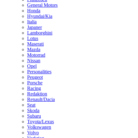
General Motors
Honda
Hyundai/Kia
Italia
Japaner
Lamborghini
Lotus
Maserati
Mazda
Motorrad
Nissan
Opel
Personalities
Peugeot
Porsche
Racing
Redaktion
Renault/Dacia
Seat
Skoda
Subaru
Toyota/Lexus
Volkswagen
Volvo