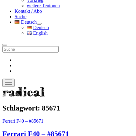
Vorkrieg
weitere Teutonen
Kontakt / Abo
Suche
Deutsch
Menü
Deutsch
öffnen
English
Suche
facebook
instagram
pinterest
Menü
öffnen
radicalmag
Schlagwort:
85671
Ferrari F40 – #85671
Ferrari F40 – #85671