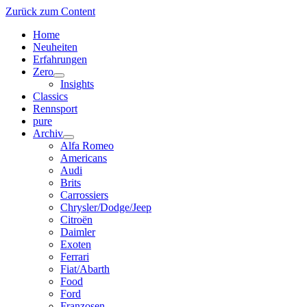
Zurück zum Content
Home
Neuheiten
Erfahrungen
Zero
Menü
Insights
öffnen
Classics
Rennsport
pure
Archiv
Menü
Alfa Romeo
öffnen
Americans
Audi
Brits
Carrossiers
Chrysler/Dodge/Jeep
Citroën
Daimler
Exoten
Ferrari
Fiat/Abarth
Food
Ford
Franzosen