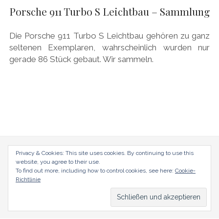
AUDI
Porsche 911 Turbo S Leichtbau – Sammlung
Menü
DEUTSCH
öffnen
BRITS
DEUTSCH
Die Porsche 911 Turbo S Leichtbau gehören zu ganz
CARROSSIERS
facebook
instagram
pinterest
seltenen Exemplaren, wahrscheinlich wurden nur
ENGLISH
gerade 86 Stück gebaut. Wir sammeln.
CHRYSLER/DODGE/JEEP
CITROËN
DAIMLER
EXOTEN
FERRARI
FIAT/ABARTH
radical-mag.com
Privacy & Cookies: This site uses cookies. By continuing to use this
website, you agree to their use.
FOOD
To find out more, including how to control cookies, see here:
Cookie-
copyright © 2018
Richtlinie
FORD
FRANZOSEN
Datenschutzerklärung
Impressum
GENERAL MOTORS