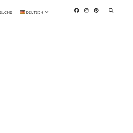
facebook
instagram
pinterest
Menü
SUCHE
DEUTSCH
öffnen
ag