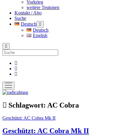
Vorkrieg
weitere Teutonen
Kontakt / Abo
Suche
Deutsch
Menü
öffnen
Deutsch
English
Suche
facebook
instagram
pinterest
Menü
öffnen
radicalmag
Schlagwort:
AC Cobra
Geschützt: AC Cobra Mk II
Geschützt: AC Cobra Mk II