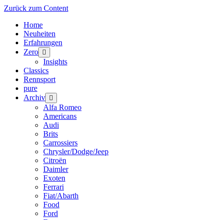
Zurück zum Content
Home
Neuheiten
Erfahrungen
Zero
Menü
öffnen
Insights
Classics
Rennsport
pure
Archiv
Menü
öffnen
Alfa Romeo
Americans
Audi
Brits
Carrossiers
Chrysler/Dodge/Jeep
Citroën
Daimler
Exoten
Ferrari
Fiat/Abarth
Food
Ford