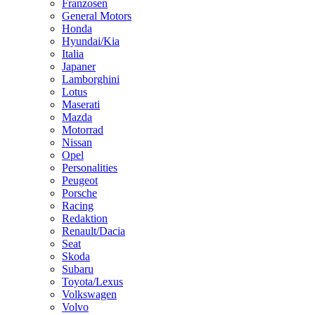
Franzosen
General Motors
Honda
Hyundai/Kia
Italia
Japaner
Lamborghini
Lotus
Maserati
Mazda
Motorrad
Nissan
Opel
Personalities
Peugeot
Porsche
Racing
Redaktion
Renault/Dacia
Seat
Skoda
Subaru
Toyota/Lexus
Volkswagen
Volvo