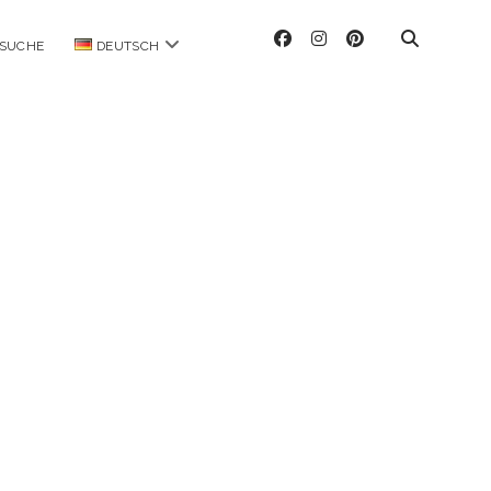
facebook
instagram
pinterest
Menü
SUCHE
DEUTSCH
öffnen
ag