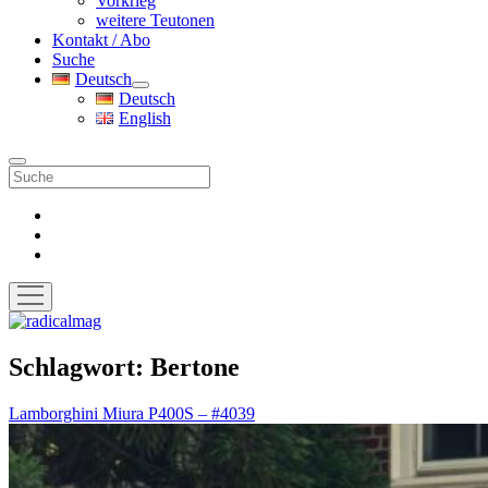
Vorkrieg
weitere Teutonen
Kontakt / Abo
Suche
Deutsch
Menü
Deutsch
öffnen
English
Suche
facebook
instagram
pinterest
Menü
öffnen
radicalmag
Schlagwort:
Bertone
Lamborghini Miura P400S – #4039