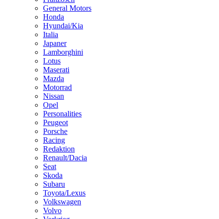
General Motors
Honda
Hyundai/Kia
Italia
Japaner
Lamborghini
Lotus
Maserati
Mazda
Motorrad
Nissan
Opel
Personalities
Peugeot
Porsche
Racing
Redaktion
Renault/Dacia
Seat
Skoda
Subaru
Toyota/Lexus
Volkswagen
Volvo