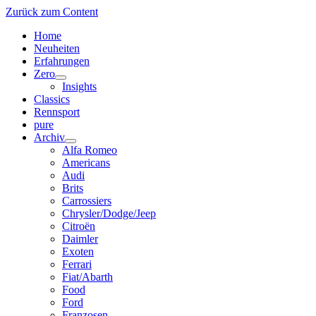
Zurück zum Content
Home
Neuheiten
Erfahrungen
Zero
Menü
Insights
öffnen
Classics
Rennsport
pure
Archiv
Menü
Alfa Romeo
öffnen
Americans
Audi
Brits
Carrossiers
Chrysler/Dodge/Jeep
Citroën
Daimler
Exoten
Ferrari
Fiat/Abarth
Food
Ford
Franzosen