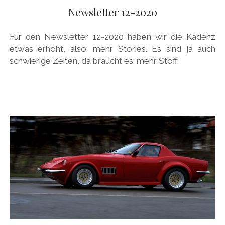
AUDI
Newsletter 12-2020
Menü
DEUTSCH
öffnen
BRITS
DEUTSCH
Für den Newsletter 12-2020 haben wir die Kadenz
CARROSSIERS
facebook
instagram
pinterest
etwas erhöht, also: mehr Stories. Es sind ja auch
ENGLISH
schwierige Zeiten, da braucht es: mehr Stoff.
CHRYSLER/DODGE/JEEP
CITROËN
DAIMLER
EXOTEN
FERRARI
FIAT/ABARTH
FOOD
FORD
FRANZOSEN
GENERAL MOTORS