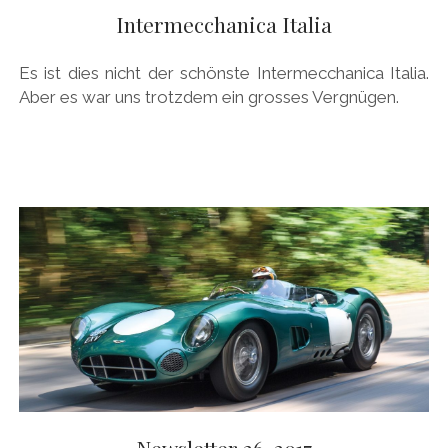
Intermecchanica Italia
HONDA
HYUNDAI/KIA
Es ist dies nicht der schönste Intermecchanica Italia.
Aber es war uns trotzdem ein grosses Vergnügen.
ITALIA
JAPANER
LAMBORGHINI
LOTUS
MASERATI
MAZDA
MOTORRAD
NISSAN
OPEL
PERSONALITIES