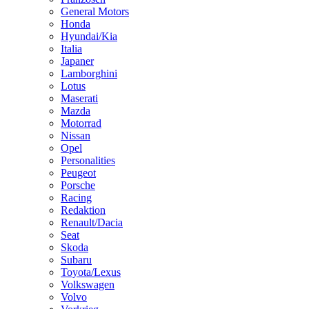
General Motors
Honda
Hyundai/Kia
Italia
Japaner
Lamborghini
Lotus
Maserati
Mazda
Motorrad
Nissan
Opel
Personalities
Peugeot
Porsche
Racing
Redaktion
Renault/Dacia
Seat
Skoda
Subaru
Toyota/Lexus
Volkswagen
Volvo