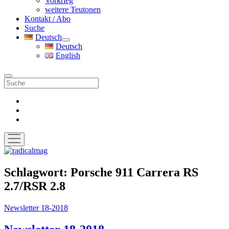
Vorkrieg
weitere Teutonen
Kontakt / Abo
Suche
Deutsch
Menü
Deutsch
öffnen
English
Suche
facebook
instagram
pinterest
Menü
öffnen
radicalmag
Schlagwort:
Porsche 911 Carrera RS
2.7/RSR 2.8
Newsletter 18-2018