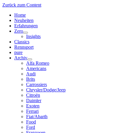
Zurück zum Content
Home
Neuheiten
Erfahrungen
Zero
Menü
Insights
öffnen
Classics
Rennsport
pure
Archiv
Menü
Alfa Romeo
öffnen
Americans
Audi
Brits
Carrossiers
Chrysler/Dodge/Jeep
Citroën
Daimler
Exoten
Ferrari
Fiat/Abarth
Food
Ford
Franzosen