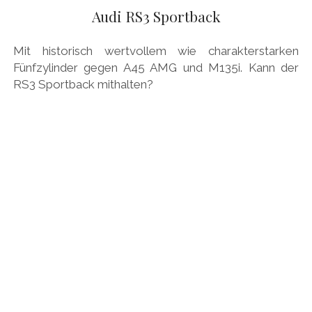
AUDI
Audi RS3 Sportback
Menü
DEUTSCH
öffnen
BRITS
DEUTSCH
Mit historisch wertvollem wie charakterstarken
CARROSSIERS
facebook
instagram
pinterest
Fünfzylinder gegen A45 AMG und M135i. Kann der
ENGLISH
RS3 Sportback mithalten?
CHRYSLER/DODGE/JEEP
CITROËN
DAIMLER
EXOTEN
FERRARI
FIAT/ABARTH
FOOD
FORD
FRANZOSEN
GENERAL MOTORS