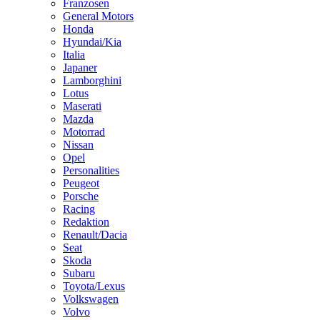
Franzosen
General Motors
Honda
Hyundai/Kia
Italia
Japaner
Lamborghini
Lotus
Maserati
Mazda
Motorrad
Nissan
Opel
Personalities
Peugeot
Porsche
Racing
Redaktion
Renault/Dacia
Seat
Skoda
Subaru
Toyota/Lexus
Volkswagen
Volvo