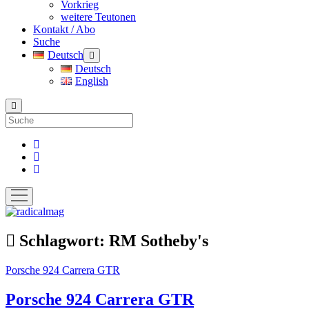
Vorkrieg
weitere Teutonen
Kontakt / Abo
Suche
Deutsch
Menü
öffnen
Deutsch
English
Suche
facebook
instagram
pinterest
Menü
öffnen
radicalmag
Schlagwort:
RM Sotheby's
Porsche 924 Carrera GTR
Porsche 924 Carrera GTR