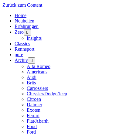
Zurück zum Content
Home
Neuheiten
Erfahrungen
Zero
Menü
öffnen
Insights
Classics
Rennsport
pure
Archiv
Menü
öffnen
Alfa Romeo
Americans
Audi
Brits
Carrossiers
Chrysler/Dodge/Jeep
Citroën
Daimler
Exoten
Ferrari
Fiat/Abarth
Food
Ford