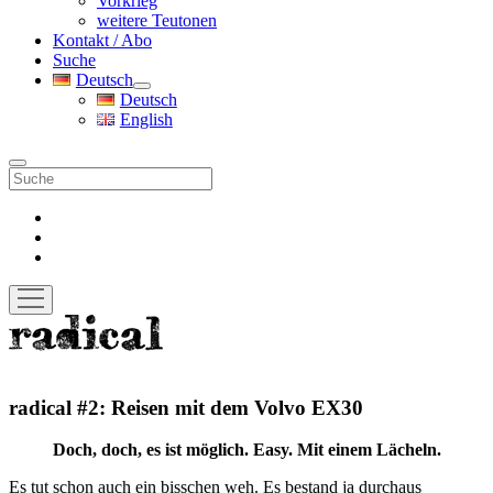
Vorkrieg
weitere Teutonen
Kontakt / Abo
Suche
Deutsch
Menü
Deutsch
öffnen
English
Suche
facebook
instagram
pinterest
Menü
öffnen
radicalmag
radical #2: Reisen mit dem Volvo EX30
Doch, doch, es ist möglich. Easy. Mit einem Lächeln.
Es tut schon auch ein bisschen weh. Es bestand ja durchaus