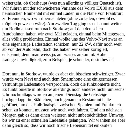
weitergeht, ob überhaupt (was nun allerdings völliger Quatsch ist).
Wir fuhren mit der schwächeren Variante des Volvo EX30 aus dem
heimischen Emmental mit einmal Laden in die Nähe von Frankfurt
zu Freunden, wo wir übernachteten (ohne zu laden, obwohl es
möglich gewesen wäre). Am zweiten Tag ging es entspannt weiter
um Berlin aussen rum nach Storkow; auf den deutschen
Autobahnen haben wir zwei Mal geladen, einmal beim Mittagessen,
alles völlig problemlos. Einmal wollte uns das Volvo-Navi zwar an
eine eigenartige Ladestation schicken, nur 22 kW, dafür noch weit
ab von der Autobahn, doch das haben wir selber korrigiert,
entspannt, denn man weiss ja, auf was es ankommt. Hohe
Ladegeschwindigkeit, zum Beispiel, je schneller, desto besser.
Dort nun, in Storkow, wurde es aber ein bisschen schwieriger. Zwar
wurde vom Navi und auch dem Smartphone eine einigermassen
vernünftige Ladestation versprochen, doch die funktionierte nicht.
Es funktionierte in Storkow allerdings noch anderes nicht, um sechs
Uhr nachmittags wurden an jenem Dienstag die Gehsteige
hochgeklappt im Städtchen, noch genau ein Restaurant hatte
geöffnet, um das Halbfinalspiel zwischen Spanien und Frankreich
sehen zu können, mussten wir noch weit fahren. Und am nächsten
Morgen gab es dann einen weiteren nicht unbeträchtlichen Umweg,
bis wir zu einer schnellen Ladesäule gelangten. Wir wählten sie aber
dann gleich so, dass wir noch frische Lebensmittel einkaufen