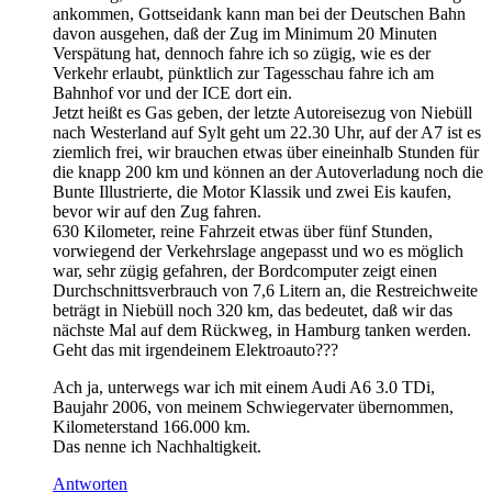
ankommen, Gottseidank kann man bei der Deutschen Bahn
davon ausgehen, daß der Zug im Minimum 20 Minuten
Verspätung hat, dennoch fahre ich so zügig, wie es der
Verkehr erlaubt, pünktlich zur Tagesschau fahre ich am
Bahnhof vor und der ICE dort ein.
Jetzt heißt es Gas geben, der letzte Autoreisezug von Niebüll
nach Westerland auf Sylt geht um 22.30 Uhr, auf der A7 ist es
ziemlich frei, wir brauchen etwas über eineinhalb Stunden für
die knapp 200 km und können an der Autoverladung noch die
Bunte Illustrierte, die Motor Klassik und zwei Eis kaufen,
bevor wir auf den Zug fahren.
630 Kilometer, reine Fahrzeit etwas über fünf Stunden,
vorwiegend der Verkehrslage angepasst und wo es möglich
war, sehr zügig gefahren, der Bordcomputer zeigt einen
Durchschnittsverbrauch von 7,6 Litern an, die Restreichweite
beträgt in Niebüll noch 320 km, das bedeutet, daß wir das
nächste Mal auf dem Rückweg, in Hamburg tanken werden.
Geht das mit irgendeinem Elektroauto???
Ach ja, unterwegs war ich mit einem Audi A6 3.0 TDi,
Baujahr 2006, von meinem Schwiegervater übernommen,
Kilometerstand 166.000 km.
Das nenne ich Nachhaltigkeit.
Antworten