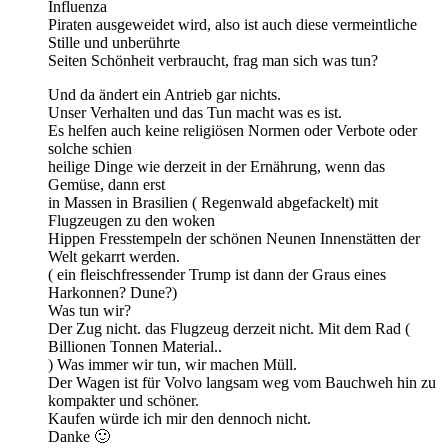
Influenza
Piraten ausgeweidet wird, also ist auch diese vermeintliche
Stille und unberührte
Seiten Schönheit verbraucht, frag man sich was tun?
Und da ändert ein Antrieb gar nichts.
Unser Verhalten und das Tun macht was es ist.
Es helfen auch keine religiösen Normen oder Verbote oder
solche schien
heilige Dinge wie derzeit in der Ernährung, wenn das
Gemüse, dann erst
in Massen in Brasilien ( Regenwald abgefackelt) mit
Flugzeugen zu den woken
Hippen Fresstempeln der schönen Neunen Innenstätten der
Welt gekarrt werden.
( ein fleischfressender Trump ist dann der Graus eines
Harkonnen? Dune?)
Was tun wir?
Der Zug nicht. das Flugzeug derzeit nicht. Mit dem Rad (
Billionen Tonnen Material..
) Was immer wir tun, wir machen Müll.
Der Wagen ist für Volvo langsam weg vom Bauchweh hin zu
kompakter und schöner.
Kaufen würde ich mir den dennoch nicht.
Danke 🙂