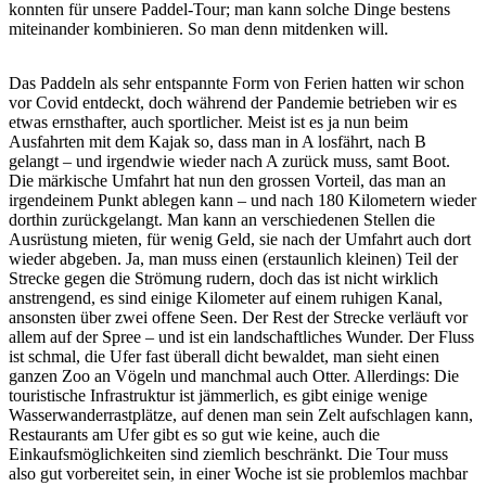
konnten für unsere Paddel-Tour; man kann solche Dinge bestens
miteinander kombinieren. So man denn mitdenken will.
Das Paddeln als sehr entspannte Form von Ferien hatten wir schon
vor Covid entdeckt, doch während der Pandemie betrieben wir es
etwas ernsthafter, auch sportlicher. Meist ist es ja nun beim
Ausfahrten mit dem Kajak so, dass man in A losfährt, nach B
gelangt – und irgendwie wieder nach A zurück muss, samt Boot.
Die märkische Umfahrt hat nun den grossen Vorteil, das man an
irgendeinem Punkt ablegen kann – und nach 180 Kilometern wieder
dorthin zurückgelangt. Man kann an verschiedenen Stellen die
Ausrüstung mieten, für wenig Geld, sie nach der Umfahrt auch dort
wieder abgeben. Ja, man muss einen (erstaunlich kleinen) Teil der
Strecke gegen die Strömung rudern, doch das ist nicht wirklich
anstrengend, es sind einige Kilometer auf einem ruhigen Kanal,
ansonsten über zwei offene Seen. Der Rest der Strecke verläuft vor
allem auf der Spree – und ist ein landschaftliches Wunder. Der Fluss
ist schmal, die Ufer fast überall dicht bewaldet, man sieht einen
ganzen Zoo an Vögeln und manchmal auch Otter. Allerdings: Die
touristische Infrastruktur ist jämmerlich, es gibt einige wenige
Wasserwanderrastplätze, auf denen man sein Zelt aufschlagen kann,
Restaurants am Ufer gibt es so gut wie keine, auch die
Einkaufsmöglichkeiten sind ziemlich beschränkt. Die Tour muss
also gut vorbereitet sein, in einer Woche ist sie problemlos machbar