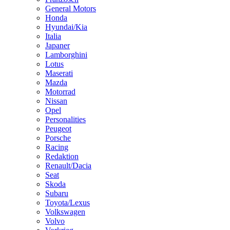
General Motors
Honda
Hyundai/Kia
Italia
Japaner
Lamborghini
Lotus
Maserati
Mazda
Motorrad
Nissan
Opel
Personalities
Peugeot
Porsche
Racing
Redaktion
Renault/Dacia
Seat
Skoda
Subaru
Toyota/Lexus
Volkswagen
Volvo