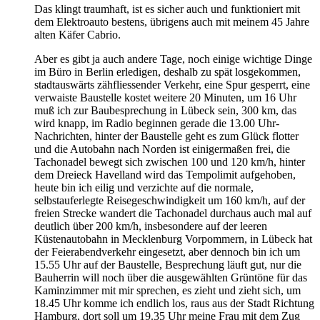
Das klingt traumhaft, ist es sicher auch und funktioniert mit
dem Elektroauto bestens, übrigens auch mit meinem 45 Jahre
alten Käfer Cabrio.
Aber es gibt ja auch andere Tage, noch einige wichtige Dinge
im Büro in Berlin erledigen, deshalb zu spät losgekommen,
stadtauswärts zähfliessender Verkehr, eine Spur gesperrt, eine
verwaiste Baustelle kostet weitere 20 Minuten, um 16 Uhr
muß ich zur Baubesprechung in Lübeck sein, 300 km, das
wird knapp, im Radio beginnen gerade die 13.00 Uhr-
Nachrichten, hinter der Baustelle geht es zum Glück flotter
und die Autobahn nach Norden ist einigermaßen frei, die
Tachonadel bewegt sich zwischen 100 und 120 km/h, hinter
dem Dreieck Havelland wird das Tempolimit aufgehoben,
heute bin ich eilig und verzichte auf die normale,
selbstauferlegte Reisegeschwindigkeit um 160 km/h, auf der
freien Strecke wandert die Tachonadel durchaus auch mal auf
deutlich über 200 km/h, insbesondere auf der leeren
Küstenautobahn in Mecklenburg Vorpommern, in Lübeck hat
der Feierabendverkehr eingesetzt, aber dennoch bin ich um
15.55 Uhr auf der Baustelle, Besprechung läuft gut, nur die
Bauherrin will noch über die ausgewählten Grüntöne für das
Kaminzimmer mit mir sprechen, es zieht und zieht sich, um
18.45 Uhr komme ich endlich los, raus aus der Stadt Richtung
Hamburg, dort soll um 19.35 Uhr meine Frau mit dem Zug