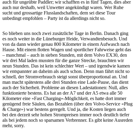
auch für ungeübte Paddler; wir schafften es in fünf Tagen, dies aber
auch nur deshalb, weil Unwetter angekündigt waren. Wer Ruhe
sucht und grossartige Flusslandschaften, dem sei diese Tour
unbedingt empfohlen – Party ist da allerdings nicht so.
So blieben uns noch zwei zusätzliche Tage in Berlin. Danach ging
es noch weiter in die Lüneburger Heide, Verwandtenbesuch. Und
von da dann wieder genau 800 Kilometer in einem Aufwasch nach
Hause. Mit einem flotten Wagen und sportlicher Fahrweise geht das
– manchmal – auch in sieben Stunden, mit dem Volvo EX30, den
wir drei Mal laden mussten für die ganze Strecke, brauchten wir
neun Stunden. Das ist kein schlechter Wert – und irgendwie kamen
wir entspannter an daheim als auch schon. Denn man fährt nicht so
schnell, der Stromverbrauch steigt sonst überproportional an. Und
man macht spätestens alle drei Stunden eine Lade-Pause, das dient
auch der Sicherheit. Probleme an diesen Ladestationen: Null, alles
funktionierte bestens. Es hat an der A7 und der A5 etwa alle 50
Kilometer eine «Fast Charging»-Möglichkeit, es hatte dort immer
genügend freie Säulen, das Bezahlen (über den Volvo-Service «Plug
& Charge») war bestens geregelt. Und ja, die Kosten liegen auch
bei den derzeit sehr hohen Strompreisen immer noch deutlich tiefer
als bei jedem noch so sparsamen Verbrenner. Es gibt keine Ausreden
mehr, sorry.