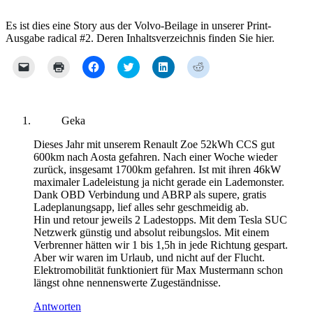
Es ist dies eine Story aus der Volvo-Beilage in unserer Print-
Ausgabe radical #2. Deren Inhaltsverzeichnis finden Sie hier.
Klicken,
Klicken
Klick,
Klick,
Klick,
Klick,
um
zum
um
um
um
um
einem
Ausdrucken
auf
über
auf
auf
Freund
(Wird
Facebook
Twitter
LinkedIn
Reddit
einen
in
zu
zu
zu
zu
Link
neuem
teilen
teilen
teilen
teilen
per
Fenster
(Wird
(Wird
(Wird
(Wird
Geka
E-
geöffnet)
in
in
in
in
Mail
neuem
neuem
neuem
neuem
Dieses Jahr mit unserem Renault Zoe 52kWh CCS gut
zu
Fenster
Fenster
Fenster
Fenster
senden
geöffnet)
geöffnet)
geöffnet)
geöffnet)
600km nach Aosta gefahren. Nach einer Woche wieder
(Wird
zurück, insgesamt 1700km gefahren. Ist mit ihren 46kW
in
maximaler Ladeleistung ja nicht gerade ein Lademonster.
neuem
Fenster
Dank OBD Verbindung und ABRP als supere, gratis
geöffnet)
Ladeplanungsapp, lief alles sehr geschmeidig ab.
Hin und retour jeweils 2 Ladestopps. Mit dem Tesla SUC
Netzwerk günstig und absolut reibungslos. Mit einem
Verbrenner hätten wir 1 bis 1,5h in jede Richtung gespart.
Aber wir waren im Urlaub, und nicht auf der Flucht.
Elektromobilität funktioniert für Max Mustermann schon
längst ohne nennenswerte Zugeständnisse.
Antworten