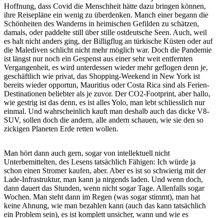
Hoffnung, dass Covid die Menschheit hätte dazu bringen können,
ihre Reisepläne ein wenig zu überdenken. Manch einer begann die
Schönheiten des Wanderns in heimischen Gefilden zu schätzen,
damals, oder paddelte still über stille ostdeutsche Seen. Auch, weil
es halt nicht anders ging, der Billigflug an türkische Küsten oder auf
die Malediven schlicht nicht mehr möglich war. Doch die Pandemie
ist längst nur noch ein Gespenst aus einer sehr weit entfernten
Vergangenheit, es wird unterdessen wieder mehr geflogen denn je,
geschäftlich wie privat, das Shopping-Weekend in New York ist
bereits wieder opportun, Mauritius oder Costa Rica sind als Ferien-
Destinationen beliebter als je zuvor. Der CO2-Footprint, aber hallo,
wie gestrig ist das denn, es ist alles Yolo, man lebt schliesslich nur
einmal. Und wahrscheinlich kauft man deshalb auch das dicke V8-
SUV, sollen doch die andern, alle andern schauen, wie sie den so
zickigen Planeten Erde retten wollen.
Man hört dann auch gern, sogar von intellektuell nicht
Unterbemittelten, des Lesens tatsächlich Fähigen: Ich würde ja
schon einen Stromer kaufen, aber. Aber es ist so schwierig mit der
Lade-Infrastruktur, man kann ja nirgends laden. Und wenn doch,
dann dauert das Stunden, wenn nicht sogar Tage. Allenfalls sogar
Wochen. Man steht dann im Regen (was sogar stimmt), man hat
keine Ahnung, wie man bezahlen kann (auch das kann tatsächlich
ein Problem sein), es ist komplett unsicher, wann und wie es