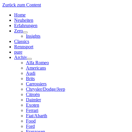
Zurück zum Content
Home
Neuheiten
Erfahrungen
Zero
Menü
Insights
öffnen
Classics
Rennsport
pure
Archiv
Menü
Alfa Romeo
öffnen
Americans
Audi
Brits
Carrossiers
Chrysler/Dodge/Jeep
Citroën
Daimler
Exoten
Ferrari
Fiat/Abarth
Food
Ford
Franzosen