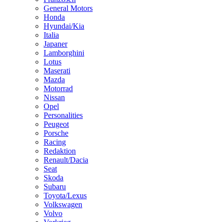
General Motors
Honda
Hyundai/Kia
Italia
Japaner
Lamborghini
Lotus
Maserati
Mazda
Motorrad
Nissan
Opel
Personalities
Peugeot
Porsche
Racing
Redaktion
Renault/Dacia
Seat
Skoda
Subaru
Toyota/Lexus
Volkswagen
Volvo