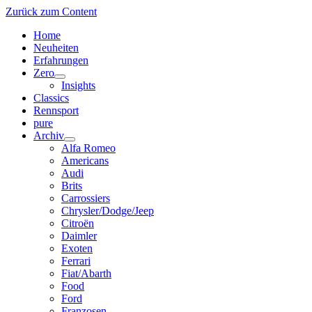
Zurück zum Content
Home
Neuheiten
Erfahrungen
Zero
Menü
Insights
öffnen
Classics
Rennsport
pure
Archiv
Menü
Alfa Romeo
öffnen
Americans
Audi
Brits
Carrossiers
Chrysler/Dodge/Jeep
Citroën
Daimler
Exoten
Ferrari
Fiat/Abarth
Food
Ford
Franzosen