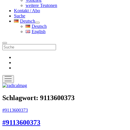
Vorkrieg
weitere Teutonen
Kontakt / Abo
Suche
Deutsch
Menü
Deutsch
öffnen
English
Suche
facebook
instagram
pinterest
Menü
öffnen
radicalmag
Schlagwort:
9113600373
#9113600373
#9113600373