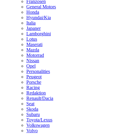
Franzosen
General Motors
Honda
Hyundai/Kia
Italia
Japaner
Lamborghini
Lotus
Maserati
Mazda
Motorrad
Nissan
Opel
Personalities
Peugeot
Porsche
Racing
Redaktion
Renault/Dacia
Seat
Skoda
Subaru
Toyota/Lexus
Volkswagen
Volvo