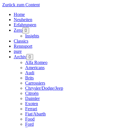
Zurück zum Content
Home
Neuheiten
Erfahrungen
Zero
Menü
öffnen
Insights
Classics
Rennsport
pure
Archiv
Menü
öffnen
Alfa Romeo
Americans
Audi
Brits
Carrossiers
Chrysler/Dodge/Jeep
Citroën
Daimler
Exoten
Ferrari
Fiat/Abarth
Food
Ford