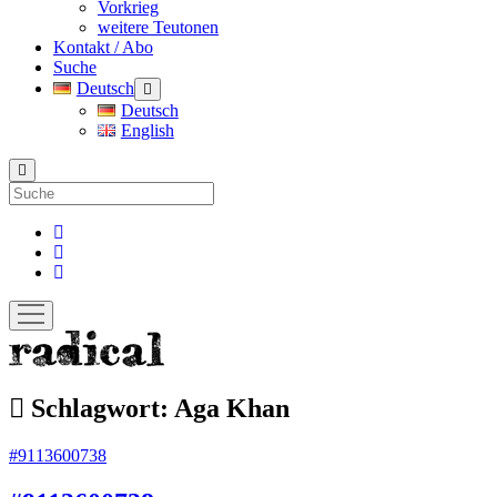
Vorkrieg
weitere Teutonen
Kontakt / Abo
Suche
Deutsch
Menü
öffnen
Deutsch
English
Suche
facebook
instagram
pinterest
Menü
öffnen
radicalmag
Schlagwort:
Aga Khan
#9113600738