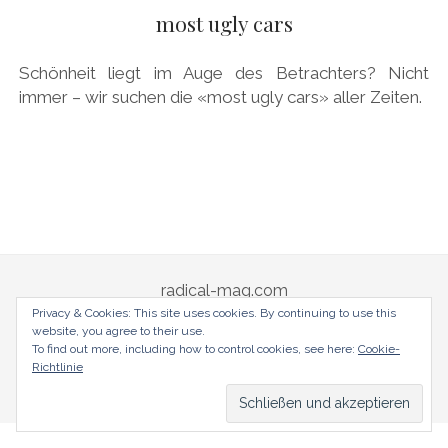
AUDI
most ugly cars
Menü
DEUTSCH
öffnen
BRITS
DEUTSCH
Schönheit liegt im Auge des Betrachters? Nicht
CARROSSIERS
facebook
instagram
pinterest
immer – wir suchen die «most ugly cars» aller Zeiten.
ENGLISH
CHRYSLER/DODGE/JEEP
CITROËN
DAIMLER
EXOTEN
FERRARI
radical-mag.com
FIAT/ABARTH
Privacy & Cookies: This site uses cookies. By continuing to use this
website, you agree to their use.
FOOD
copyright © 2018
To find out more, including how to control cookies, see here:
Cookie-
Richtlinie
FORD
Datenschutzerklärung
Impressum
FRANZOSEN
GENERAL MOTORS