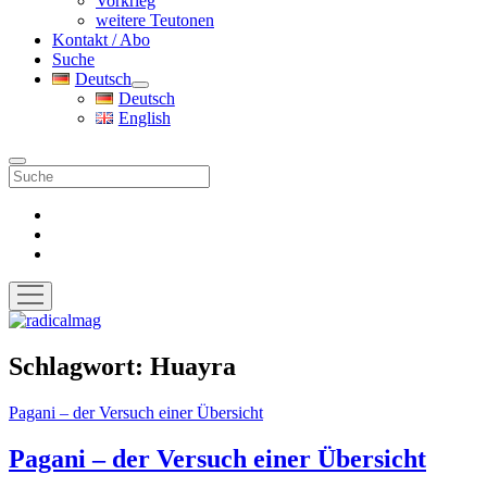
Vorkrieg
weitere Teutonen
Kontakt / Abo
Suche
Deutsch
Menü
Deutsch
öffnen
English
Suche
facebook
instagram
pinterest
Menü
öffnen
radicalmag
Schlagwort:
Huayra
Pagani – der Versuch einer Übersicht
Pagani – der Versuch einer Übersicht