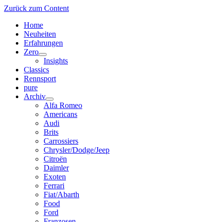
Zurück zum Content
Home
Neuheiten
Erfahrungen
Zero
Menü
Insights
öffnen
Classics
Rennsport
pure
Archiv
Menü
Alfa Romeo
öffnen
Americans
Audi
Brits
Carrossiers
Chrysler/Dodge/Jeep
Citroën
Daimler
Exoten
Ferrari
Fiat/Abarth
Food
Ford
Franzosen