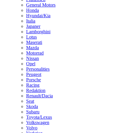
General Motors
Honda
Hyundai/Kia
Italia
Japaner
Lamborghini
Lotus
Maserati
Mazda
Motorrad
Nissan
Opel
Personalities
Peugeot
Porsche
Racing
Redaktion
Renault/Dacia
Seat
Skoda
Subaru
Toyota/Lexus
Volkswagen
Volvo