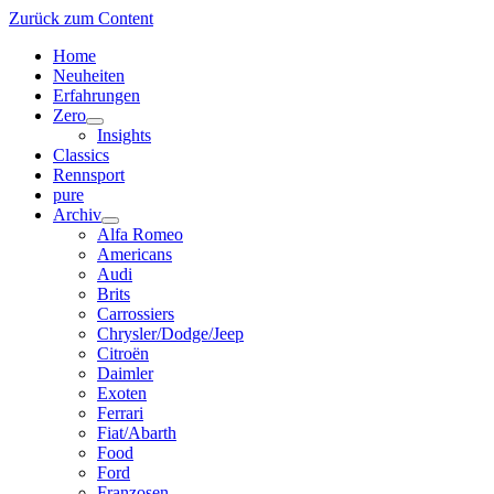
Zurück zum Content
Home
Neuheiten
Erfahrungen
Zero
Menü
Insights
öffnen
Classics
Rennsport
pure
Archiv
Menü
Alfa Romeo
öffnen
Americans
Audi
Brits
Carrossiers
Chrysler/Dodge/Jeep
Citroën
Daimler
Exoten
Ferrari
Fiat/Abarth
Food
Ford
Franzosen