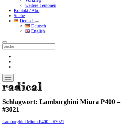
Vorkrieg
weitere Teutonen
Kontakt / Abo
Suche
Deutsch
Menü
Deutsch
öffnen
English
Suche
facebook
instagram
pinterest
Menü
öffnen
radicalmag
Schlagwort:
Lamborghini Miura P400 –
#3021
Lamborghini Miura P400 – #3021