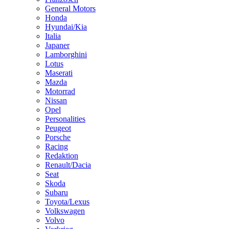
General Motors
Honda
Hyundai/Kia
Italia
Japaner
Lamborghini
Lotus
Maserati
Mazda
Motorrad
Nissan
Opel
Personalities
Peugeot
Porsche
Racing
Redaktion
Renault/Dacia
Seat
Skoda
Subaru
Toyota/Lexus
Volkswagen
Volvo