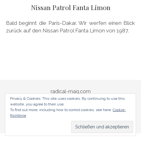
AUDI
Nissan Patrol Fanta Limon
Menü
DEUTSCH
öffnen
BRITS
DEUTSCH
Bald beginnt die Paris-Dakar. Wir werfen einen Blick
CARROSSIERS
facebook
instagram
pinterest
zurück auf den Nissan Patrol Fanta Limon von 1987.
ENGLISH
CHRYSLER/DODGE/JEEP
CITROËN
DAIMLER
EXOTEN
FERRARI
radical-mag.com
FIAT/ABARTH
Privacy & Cookies: This site uses cookies. By continuing to use this
website, you agree to their use.
FOOD
copyright © 2018
To find out more, including how to control cookies, see here:
Cookie-
Richtlinie
FORD
Datenschutzerklärung
Impressum
FRANZOSEN
GENERAL MOTORS