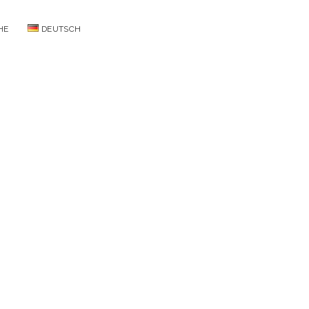
facebook
instagram
pinterest
HE
DEUTSCH
Menü
öffnen