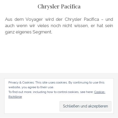
AUDI
Chrysler Pacifica
DEUTSCH
Menü
BRITS
öffnen
DEUTSCH
Aus dem Voyager wird der Chrysler Pacifica – und
CARROSSIERS
facebook
instagram
pinterest
auch wenn wir vieles noch nicht wissen, er hat sein
ENGLISH
ganz eigenes Segment.
CHRYSLER/DODGE/JEEP
CITROËN
DAIMLER
EXOTEN
FERRARI
FIAT/ABARTH
radical-mag.com
Privacy & Cookies: This site uses cookies. By continuing to use this
website, you agree to their use.
FOOD
To find out more, including how to control cookies, see here:
Cookie-
copyright © 2018
Richtlinie
FORD
FRANZOSEN
Datenschutzerklärung
Impressum
GENERAL MOTORS