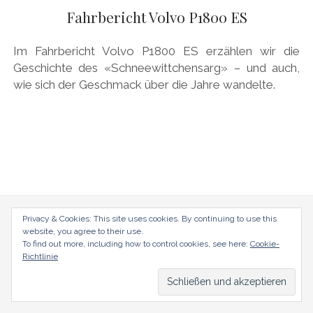
Fahrbericht Volvo P1800 ES
HONDA
HYUNDAI/KIA
Im Fahrbericht Volvo P1800 ES erzählen wir die
Geschichte des «Schneewittchensarg» – und auch,
ITALIA
wie sich der Geschmack über die Jahre wandelte.
JAPANER
LAMBORGHINI
LOTUS
MASERATI
MAZDA
radical-mag.com
Privacy & Cookies: This site uses cookies. By continuing to use this
MOTORRAD
website, you agree to their use.
To find out more, including how to control cookies, see here:
Cookie-
NISSAN
copyright © 2018
Richtlinie
OPEL
Datenschutzerklärung
Impressum
PERSONALITIES