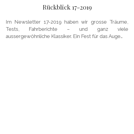
AUDI
Rückblick 17-2019
DEUTSCH
Menü
BRITS
öffnen
DEUTSCH
Im Newsletter 17-2019 haben wir grosse Träume,
CARROSSIERS
facebook
instagram
pinterest
Tests, Fahrberichte – und ganz viele
ENGLISH
aussergewöhnliche Klassiker. Ein Fest für das Auge…
CHRYSLER/DODGE/JEEP
CITROËN
DAIMLER
EXOTEN
FERRARI
FIAT/ABARTH
FOOD
FORD
FRANZOSEN
GENERAL MOTORS