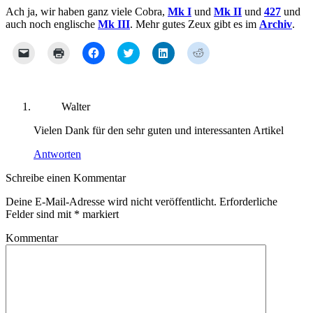
Ach ja, wir haben ganz viele Cobra,
Mk I
und
Mk II
und
427
und
auch noch englische
Mk III
. Mehr gutes Zeux gibt es im
Archiv
.
Klicken,
Klicken
Klick,
Klick,
Klick,
Klick,
um
zum
um
um
um
um
einem
Ausdrucken
auf
über
auf
auf
Freund
(Wird
Facebook
Twitter
LinkedIn
Reddit
einen
in
zu
zu
zu
zu
Link
neuem
teilen
teilen
teilen
teilen
per
Fenster
(Wird
(Wird
(Wird
(Wird
Walter
E-
geöffnet)
in
in
in
in
Mail
neuem
neuem
neuem
neuem
Vielen Dank für den sehr guten und interessanten Artikel
zu
Fenster
Fenster
Fenster
Fenster
senden
geöffnet)
geöffnet)
geöffnet)
geöffnet)
(Wird
Antworten
in
neuem
Schreibe einen Kommentar
Fenster
geöffnet)
Deine E-Mail-Adresse wird nicht veröffentlicht.
Erforderliche
Felder sind mit
*
markiert
Kommentar