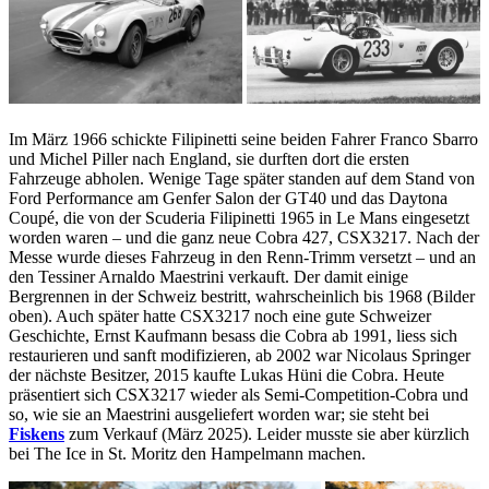
Im März 1966 schickte Filipinetti seine beiden Fahrer Franco Sbarro
und Michel Piller nach England, sie durften dort die ersten
Fahrzeuge abholen. Wenige Tage später standen auf dem Stand von
Ford Performance am Genfer Salon der GT40 und das Daytona
Coupé, die von der Scuderia Filipinetti 1965 in Le Mans eingesetzt
worden waren – und die ganz neue Cobra 427, CSX3217. Nach der
Messe wurde dieses Fahrzeug in den Renn-Trimm versetzt – und an
den Tessiner Arnaldo Maestrini verkauft. Der damit einige
Bergrennen in der Schweiz bestritt, wahrscheinlich bis 1968 (Bilder
oben). Auch später hatte CSX3217 noch eine gute Schweizer
Geschichte, Ernst Kaufmann besass die Cobra ab 1991, liess sich
restaurieren und sanft modifizieren, ab 2002 war Nicolaus Springer
der nächste Besitzer, 2015 kaufte Lukas Hüni die Cobra. Heute
präsentiert sich CSX3217 wieder als Semi-Competition-Cobra und
so, wie sie an Maestrini ausgeliefert worden war; sie steht bei
Fiskens
zum Verkauf (März 2025). Leider musste sie aber kürzlich
bei The Ice in St. Moritz den Hampelmann machen.