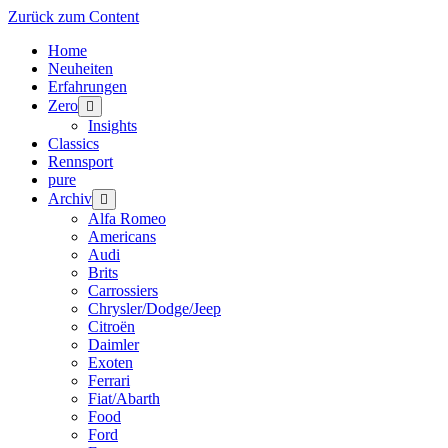
Zurück zum Content
Home
Neuheiten
Erfahrungen
Zero
Menü
öffnen
Insights
Classics
Rennsport
pure
Archiv
Menü
öffnen
Alfa Romeo
Americans
Audi
Brits
Carrossiers
Chrysler/Dodge/Jeep
Citroën
Daimler
Exoten
Ferrari
Fiat/Abarth
Food
Ford