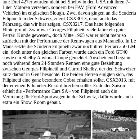
tun: Drei 427er wurden nicht bei Shelby in den USA mit ihren 7-
Liter-Motoren versehen, sondern bei FAV (Ford Advanced
Vehicles) im englischen Slough. Zwei davon gingen an die Scuderia
Filipinetti in der Schweiz, zuerst CSX3013, dann auch das
Fahrzeug, das wir hier zeigen, CSX3217. Das hatte folgenden
Hintergrund: Zwar war Georges Filipinetti viele Jahre ein guter
Ferrari-Kunde gewesen., doch Mitte 1965 war er nicht mehr so
zufrieden mit der Performance der Rennwagen aus Maranello. In Le
Mans setzte die Scuderia Filipinetti zwar noch ihren Ferrari 250 LM
ein, doch unter den gleichen Farben wurde auch ein Ford GT40
sowie ein Shelby Aaytona Coupé gemeldet. Anscheinend begann
noch während dem 24-Stunden-Rennen eine gute Beziehung
zwischen Georges Filipinetti und Carroll Shelby, der den Schweizer
kurz darauf in Genf besuchte. Die beiden Herren einigten sich, das
Filipinetti eine ganz besondere Cobra erhalten sollte, CSX3013, mit
der er einen Kilometer-Rekord brechen sollte. Ende der Saison
erhielt die «Performance Cars SA» von Filipinetti auch die
Vertretung für Ford-Sportwagen in der Schweiz, dafür wurde auch
extra ein Show-Room gebaut.