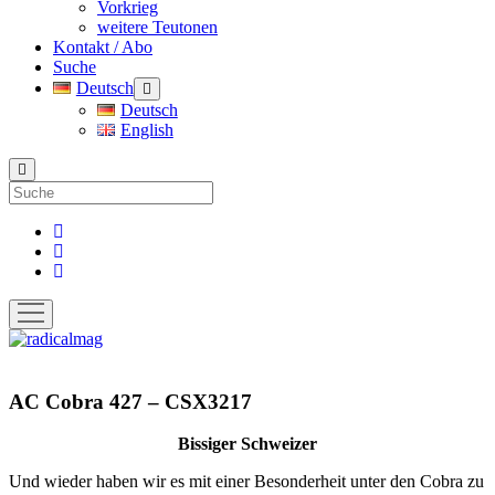
Vorkrieg
weitere Teutonen
Kontakt / Abo
Suche
Deutsch
Menü
öffnen
Deutsch
English
Suche
facebook
instagram
pinterest
Menü
öffnen
radicalmag
AC Cobra 427 – CSX3217
Bissiger Schweizer
Und wieder haben wir es mit einer Besonderheit unter den Cobra zu