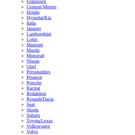
Franzosen
General Motors
Honda
Hyundai/Kia
Italia
Japaner
Lamborghini
Lotus
Maserati
Mazda
Motorrad
Nissan
Opel
Personalities
Peugeot
Porsche
Racing
Redaktion
Renault/Dacia
Seat
Skoda
Subaru
Toyota/Lexus
Volkswagen
Volvo