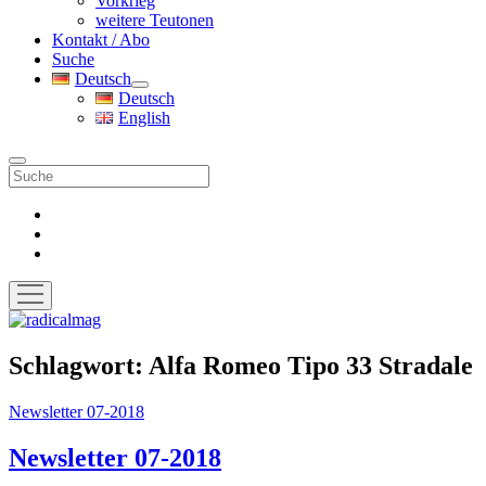
Vorkrieg
weitere Teutonen
Kontakt / Abo
Suche
Deutsch
Menü
Deutsch
öffnen
English
Suche
facebook
instagram
pinterest
Menü
öffnen
radicalmag
Schlagwort:
Alfa Romeo Tipo 33 Stradale
Newsletter 07-2018
Newsletter 07-2018