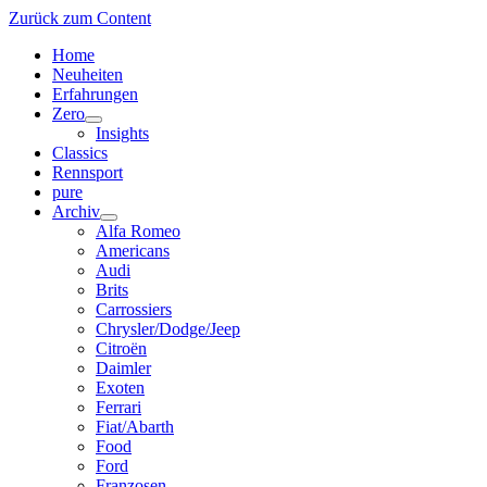
Zurück zum Content
Home
Neuheiten
Erfahrungen
Zero
Menü
Insights
öffnen
Classics
Rennsport
pure
Archiv
Menü
Alfa Romeo
öffnen
Americans
Audi
Brits
Carrossiers
Chrysler/Dodge/Jeep
Citroën
Daimler
Exoten
Ferrari
Fiat/Abarth
Food
Ford
Franzosen