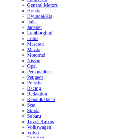
General Motors
Honda
Hyundai/Kia
Italia
Japaner
Lamborghini
Lotus
Maserati
Mazda
Motorrad
Nissan
Opel
Personalities
Peugeot
Porsche
Racing
Redaktion
Renault/Dacia
Seat
Skoda
Subaru
Toyota/Lexus
Volkswagen
Volvo