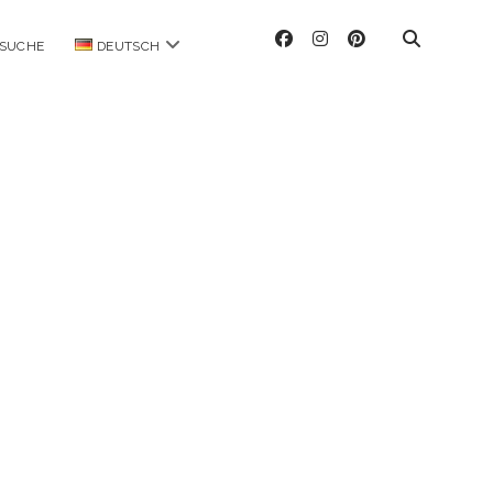
facebook
instagram
pinterest
Menü
SUCHE
DEUTSCH
öffnen