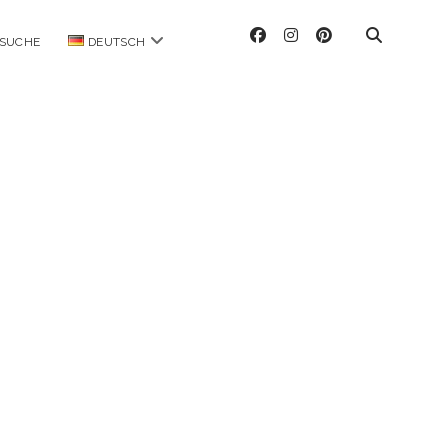
facebook
instagram
pinterest
Menü
SUCHE
DEUTSCH
öffnen
ag