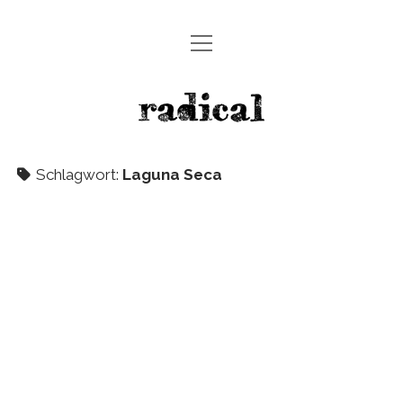
Menü
HOME
öffnen
NEUHEITEN
radicalmag
ERFAHRUNGEN
Menü
ZERO
Schlagwort:
Laguna Seca
öffnen
INSIGHTS
CLASSICS
RENNSPORT
PURE
Menü
ARCHIV
öffnen
ALFA ROMEO
KONTAKT / ABO
AMERICANS
SUCHE