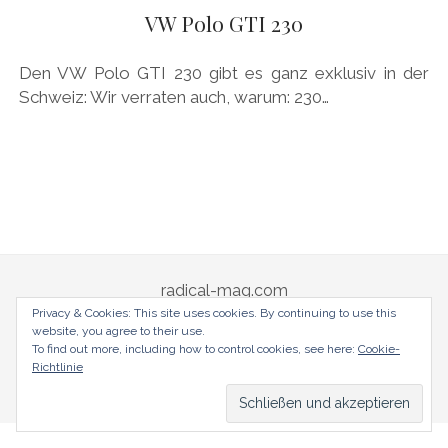
AUDI
VW Polo GTI 230
Menü
DEUTSCH
öffnen
BRITS
DEUTSCH
Den VW Polo GTI 230 gibt es ganz exklusiv in der
CARROSSIERS
facebook
instagram
pinterest
Schweiz: Wir verraten auch, warum: 230…
ENGLISH
CHRYSLER/DODGE/JEEP
CITROËN
DAIMLER
EXOTEN
FERRARI
radical-mag.com
FIAT/ABARTH
Privacy & Cookies: This site uses cookies. By continuing to use this
website, you agree to their use.
FOOD
copyright © 2018
To find out more, including how to control cookies, see here:
Cookie-
Richtlinie
FORD
Datenschutzerklärung
Impressum
FRANZOSEN
GENERAL MOTORS