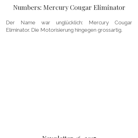
AUDI
Numbers: Mercury Cougar Eliminator
Menü
DEUTSCH
öffnen
BRITS
DEUTSCH
Der Name war unglücklich: Mercury Cougar
CARROSSIERS
facebook
instagram
pinterest
Eliminator. Die Motorisierung hingegen grossartig.
ENGLISH
CHRYSLER/DODGE/JEEP
CITROËN
DAIMLER
EXOTEN
FERRARI
FIAT/ABARTH
FOOD
FORD
FRANZOSEN
Newsletter 46-2017
GENERAL MOTORS