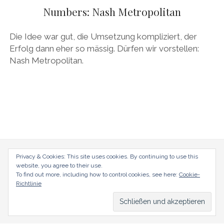
AUDI
Numbers: Nash Metropolitan
Menü
DEUTSCH
öffnen
BRITS
DEUTSCH
Die Idee war gut, die Umsetzung kompliziert, der
CARROSSIERS
facebook
instagram
pinterest
Erfolg dann eher so mässig. Dürfen wir vorstellen:
ENGLISH
Nash Metropolitan.
CHRYSLER/DODGE/JEEP
CITROËN
DAIMLER
EXOTEN
FERRARI
FIAT/ABARTH
radical-mag.com
Privacy & Cookies: This site uses cookies. By continuing to use this
website, you agree to their use.
FOOD
To find out more, including how to control cookies, see here:
Cookie-
copyright © 2018
Richtlinie
FORD
FRANZOSEN
Datenschutzerklärung
Impressum
GENERAL MOTORS