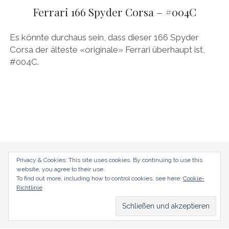
AUDI
Ferrari 166 Spyder Corsa – #004C
DEUTSCH
Menü
BRITS
öffnen
DEUTSCH
Es könnte durchaus sein, dass dieser 166 Spyder
CARROSSIERS
facebook
instagram
pinterest
Corsa der älteste «originale» Ferrari überhaupt ist,
ENGLISH
#004C.
CHRYSLER/DODGE/JEEP
CITROËN
DAIMLER
EXOTEN
FERRARI
FIAT/ABARTH
radical-mag.com
Privacy & Cookies: This site uses cookies. By continuing to use this
website, you agree to their use.
FOOD
To find out more, including how to control cookies, see here:
Cookie-
copyright © 2018
Richtlinie
FORD
FRANZOSEN
Datenschutzerklärung
Impressum
GENERAL MOTORS