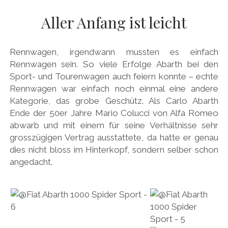
AUDI
Menü
DEUTSCH
Aller Anfang ist leicht
öffnen
BRITS
DEUTSCH
CARROSSIERS
facebook
instagram
pinterest
Rennwagen, irgendwann mussten es einfach
ENGLISH
CHRYSLER/DODGE/JEEP
Rennwagen sein. So viele Erfolge Abarth bei den
Sport- und Tourenwagen auch feiern konnte – echte
CITROËN
Rennwagen war einfach noch einmal eine andere
DAIMLER
Kategorie, das grobe Geschütz. Als Carlo Abarth
Ende der 50er Jahre Mario Colucci von Alfa Romeo
EXOTEN
abwarb und mit einem für seine Verhältnisse sehr
FERRARI
grosszügigen Vertrag ausstattete, da hatte er genau
dies nicht bloss im Hinterkopf, sondern selber schon
FIAT/ABARTH
angedacht.
FOOD
FORD
FRANZOSEN
GENERAL MOTORS