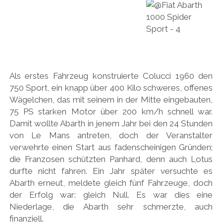
HONDA
HYUNDAI/KIA
ITALIA
JAPANER
Als erstes Fahrzeug konstruierte Colucci 1960 den
750 Sport, ein knapp über 400 Kilo schweres, offenes
LAMBORGHINI
Wägelchen, das mit seinem in der Mitte eingebauten,
LOTUS
75 PS starken Motor über 200 km/h schnell war.
Damit wollte Abarth in jenem Jahr bei den 24 Stunden
MASERATI
von Le Mans antreten, doch der Veranstalter
MAZDA
verwehrte einen Start aus fadenscheinigen Gründen;
die Franzosen schützten Panhard, denn auch Lotus
MOTORRAD
durfte nicht fahren. Ein Jahr später versuchte es
NISSAN
Abarth erneut, meldete gleich fünf Fahrzeuge, doch
der Erfolg war: gleich Null. Es war dies eine
OPEL
Niederlage, die Abarth sehr schmerzte, auch
PERSONALITIES
finanziell.