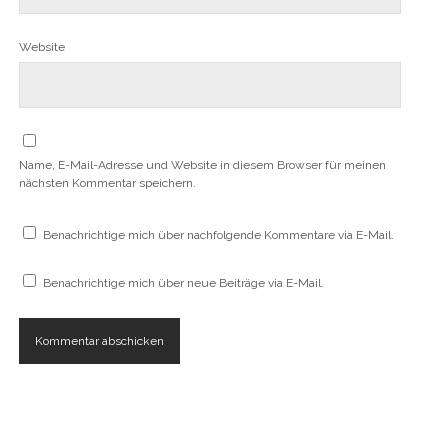
r
f
f
f
e
d
n
n
n
t
i
e
e
e
)
Website
n
t
t
t
n
)
)
)
e
u
e
m
F
e
n
Name, E-Mail-Adresse und Website in diesem Browser für meinen
s
t
nächsten Kommentar speichern.
e
r
g
e
Benachrichtige mich über nachfolgende Kommentare via E-Mail.
ö
f
f
Benachrichtige mich über neue Beiträge via E-Mail.
n
e
t
)