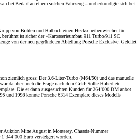
h bei Bedarf an einem solchen Fahrzeug – und erkundigte sich bei
 Krupp von Bohlen und Halbach einen Heckscheibenwischer für
g, berühmt ist sicher der «Karosserieumbau 911 Turbo/911 SC
euge von der neu gegründeten Abteilung Porsche Exclusive. Geleitet
chon ziemlich gross: Der 3,6-Liter-Turbo (M64/50) und das manuelle
war da aber noch die Frage nach dem Geld: Sollte Haberl ein
 Exemplare. Die er dann ausgesuchten Kunden für 264’000 DM anbot –
995 und 1998 konnte Porsche 6314 Exemplare dieses Modells
f der Auktion Mitte August in Monterey, Chassis-Nummer
’344’000 Euro versteigert worden.