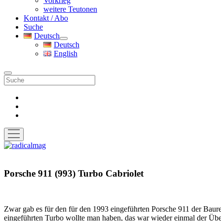
Vorkrieg
weitere Teutonen
Kontakt / Abo
Suche
Deutsch
Menü
Deutsch
öffnen
English
Suche
facebook
instagram
pinterest
Menü
öffnen
radicalmag
Porsche 911 (993) Turbo Cabriolet
Zwar gab es für den für den 1993 eingeführten Porsche 911 der Baurei
eingeführten Turbo wollte man haben, das war wieder einmal der Über