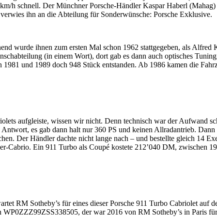
m/h schnell. Der Münchner Porsche-Händler Kaspar Haberl (Mahag) sa
 verwies ihn an die Abteilung für Sonderwünsche: Porsche Exklusive.
nend wurde ihnen zum ersten Mal schon 1962 stattgegeben, als Alfred
unschabteilung (in einem Wort), dort gab es dann auch optisches Tunin
en 1981 und 1989 doch 948 Stück entstanden. Ab 1986 kamen die Fahrz
iolets aufgleiste, wissen wir nicht. Denn technisch war der Aufwand s
ntwort, es gab dann halt nur 360 PS und keinen Allradantrieb. Dann 
chen. Der Händler dachte nicht lange nach – und bestellte gleich 14
er-Cabrio. Ein 911 Turbo als Coupé kostete 212’040 DM, zwischen 1
erwartet RM Sotheby’s für eines dieser Porsche 911 Turbo Cabriolet au
WP0ZZZ99ZSS338505, der war 2016 von RM Sotheby’s in Paris für 1