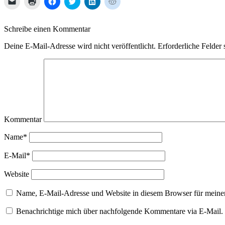
Klicken,
Klicken
Klick,
Klick,
Klick,
Klick,
um
zum
um
um
um
um
einem
Ausdrucken
auf
über
auf
auf
Freund
(Wird
Facebook
Twitter
LinkedIn
Reddit
einen
in
zu
zu
zu
zu
Schreibe einen Kommentar
Link
neuem
teilen
teilen
teilen
teilen
per
Fenster
(Wird
(Wird
(Wird
(Wird
E-
geöffnet)
in
in
in
in
Deine E-Mail-Adresse wird nicht veröffentlicht.
Erforderliche Felder 
Mail
neuem
neuem
neuem
neuem
zu
Fenster
Fenster
Fenster
Fenster
senden
geöffnet)
geöffnet)
geöffnet)
geöffnet)
(Wird
in
neuem
Fenster
geöffnet)
Kommentar
Name*
E-Mail*
Website
Name, E-Mail-Adresse und Website in diesem Browser für meine
Benachrichtige mich über nachfolgende Kommentare via E-Mail.