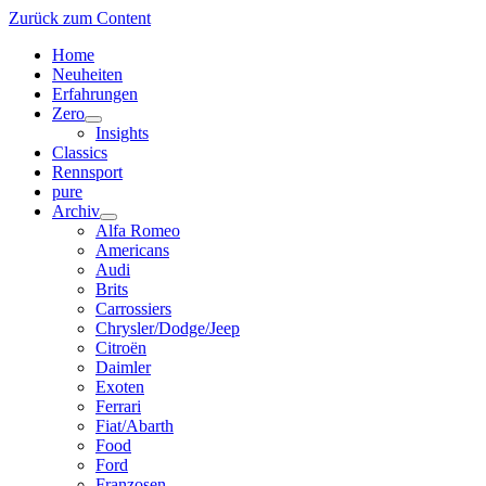
Zurück zum Content
Home
Neuheiten
Erfahrungen
Zero
Menü
Insights
öffnen
Classics
Rennsport
pure
Archiv
Menü
Alfa Romeo
öffnen
Americans
Audi
Brits
Carrossiers
Chrysler/Dodge/Jeep
Citroën
Daimler
Exoten
Ferrari
Fiat/Abarth
Food
Ford
Franzosen