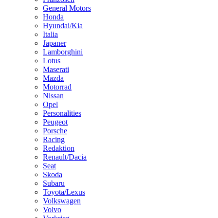
General Motors
Honda
Hyundai/Kia
Italia
Japaner
Lamborghini
Lotus
Maserati
Mazda
Motorrad
Nissan
Opel
Personalities
Peugeot
Porsche
Racing
Redaktion
Renault/Dacia
Seat
Skoda
Subaru
Toyota/Lexus
Volkswagen
Volvo