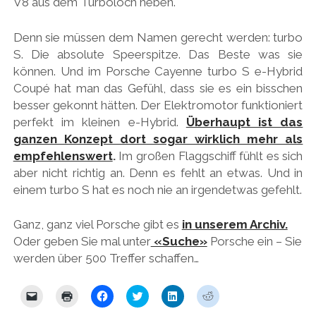
V8 aus dem Turboloch heben.
Denn sie müssen dem Namen gerecht werden: turbo
S. Die absolute Speerspitze. Das Beste was sie
können. Und im Porsche Cayenne turbo S e-Hybrid
Coupé hat man das Gefühl, dass sie es ein bisschen
besser gekonnt hätten. Der Elektromotor funktioniert
perfekt im kleinen e-Hybrid.
Überhaupt ist das
ganzen Konzept dort sogar wirklich mehr als
empfehlenswert
.
Im großen Flaggschiff fühlt es sich
aber nicht richtig an. Denn es fehlt an etwas. Und in
einem turbo S hat es noch nie an irgendetwas gefehlt.
Ganz, ganz viel Porsche gibt es
in unserem Archiv.
Oder geben Sie mal unter
«Suche»
Porsche ein – Sie
werden über 500 Treffer schaffen…
K
K
K
K
K
K
l
l
l
l
l
l
i
i
i
i
i
i