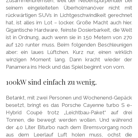
Zusammenbremsen, weil der Nebenspurpendler bei
seinem eingeleiteten Überholmanöver nicht mit
rückwärtigen SUVs in Lichtgeschwindikeit gerechnet
hat, ist alles im Lot – locker. Große Macht auch hier.
Gigantische Hardware, feinste Dosierbarkeit, die Welt
ist in Ordnung, auch wenn sie in 150 Metern von 270
auf 120 runter muss. Beim folgenden Beschleunigen
aber: ein laues Lüftchen. Kurz nur, einen wirklich
winzigen Moment lang. Dann kracht wieder der
Panamera ins Heck und das Spiel beginnt von vorn.
100kW sind einfach zu wenig.
Betankt, mit zwei Personen und Wochenend-Gepäck
besetzt, bringt es das Porsche Cayenne turbo S e-
Hybrid Coupé trotz „Leichtbau-Paket“ auf drei
Tonnen, die bewegt werden wollen. Und während
der 4.0 Liter Biturbo nach dem Bremsvorgang noch
aus dem Leerlauf Luft holen muss, ochst die