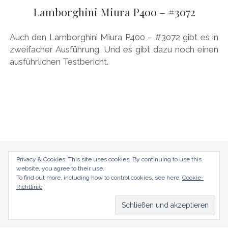
AUDI
Lamborghini Miura P400 – #3072
Menü
DEUTSCH
öffnen
BRITS
DEUTSCH
Auch den Lamborghini Miura P400 – #3072 gibt es in
CARROSSIERS
facebook
instagram
pinterest
zweifacher Ausführung. Und es gibt dazu noch einen
ENGLISH
ausführlichen Testbericht.
CHRYSLER/DODGE/JEEP
CITROËN
DAIMLER
EXOTEN
FERRARI
FIAT/ABARTH
radical-mag.com
Privacy & Cookies: This site uses cookies. By continuing to use this
website, you agree to their use.
FOOD
To find out more, including how to control cookies, see here:
Cookie-
copyright © 2018
Richtlinie
FORD
FRANZOSEN
Datenschutzerklärung
Impressum
GENERAL MOTORS