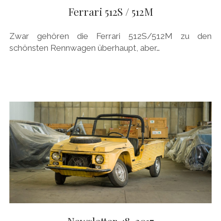
AUDI
Ferrari 512S / 512M
Menü
DEUTSCH
öffnen
BRITS
DEUTSCH
Zwar gehören die Ferrari 512S/512M zu den
CARROSSIERS
facebook
instagram
pinterest
schönsten Rennwagen überhaupt, aber…
ENGLISH
CHRYSLER/DODGE/JEEP
CITROËN
DAIMLER
EXOTEN
FERRARI
FIAT/ABARTH
FOOD
FORD
FRANZOSEN
Newsletter 48-2017
GENERAL MOTORS