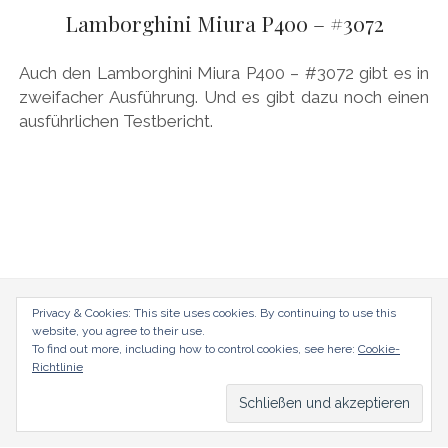
AUDI
Lamborghini Miura P400 – #3072
Menü
DEUTSCH
öffnen
BRITS
DEUTSCH
Auch den Lamborghini Miura P400 – #3072 gibt es in
CARROSSIERS
facebook
instagram
pinterest
zweifacher Ausführung. Und es gibt dazu noch einen
ENGLISH
ausführlichen Testbericht.
CHRYSLER/DODGE/JEEP
CITROËN
DAIMLER
EXOTEN
FERRARI
FIAT/ABARTH
radical-mag.com
Privacy & Cookies: This site uses cookies. By continuing to use this
website, you agree to their use.
FOOD
To find out more, including how to control cookies, see here:
Cookie-
copyright © 2018
Richtlinie
FORD
FRANZOSEN
Datenschutzerklärung
Impressum
GENERAL MOTORS