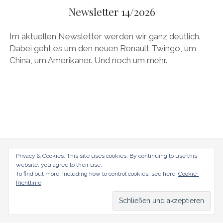
AUDI
Newsletter 14/2026
Menü
DEUTSCH
öffnen
BRITS
DEUTSCH
Im aktuellen Newsletter werden wir ganz deutlich.
CARROSSIERS
facebook
instagram
pinterest
Dabei geht es um den neuen Renault Twingo, um
ENGLISH
China, um Amerikaner. Und noch um mehr.
CHRYSLER/DODGE/JEEP
CITROËN
DAIMLER
EXOTEN
FERRARI
FIAT/ABARTH
radical-mag.com
Privacy & Cookies: This site uses cookies. By continuing to use this
website, you agree to their use.
FOOD
To find out more, including how to control cookies, see here:
Cookie-
copyright © 2018
Richtlinie
FORD
FRANZOSEN
Datenschutzerklärung
Impressum
GENERAL MOTORS