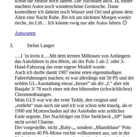
schon die Strasse hoch fahren. Die Nachbarn auch. Ja, früher
machten Autos noch wunderschöne Geräusche. Dann
kontrolliere ich daheim noch Wasser und Oel und gönne dem
Alten eine Nacht Ruhe. Bis ich am nächsten Morgen wieder
rieche, im Lift… Ich könnte ewig nur alte Autos fahren 🙂
Antworten
Stefan Langer
….I ´m lovin it….Mit dem lernten Millionen von Anfängern
das Autofahren in den 80ern, als der Polo 1 als 2. oder 3-
Hand-Fahrzeug das erste eigene Modell wurde.
Auch ich durfte damit 1987 meine erten eigenständigen
Fahrerfahrungen machen; es war allerdings mit 50 PS und der
noblen GL-Ausstattung etwas „besser“ als der „L“ aber mit
Baujahr 3/ 78 noch einer mit den blitzenden (schwächlichen)
Chromstoßstangen.
Mein GLS war wie der erste Teddy, den vergisst und
„entliebt“ man auch nie und ich war schon sehr traurig, als er
1990 mit M;otorschaden auf der Autobahn sein zeitliches
Ende segnete, Der Nachfolger ein 83er Steilcheck „SP“ hatte
nicht soviel Charme.
Der vorgestellte, nicht „Baby-„, sondern „Miamiblaue“ Polo
mit seinem 40 PS-Motor reichte vollkommen aus, um in der