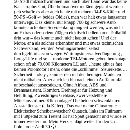
50 Stadt mitzuschwimmen und auch über Land war das keine
Katastrophe. Gut, Überholmanöver mußten geplant werden
(ich schaffe es aber auch heute mit meinem 34-PS-Käfer und
50-PS -Golf -> beides Oldies), man war halt etwas langsamer
unterwegs. Das kleine, nur knapp 700 kg schwere Auto
konnte auch ohne Servolenkung rangiert werden; was nicht
an Extras oder serienmäßigen elektisch bedienbaren Trallafitti
drin war – das konnte auch nicht kaputt gehen! Und der
Motor, er a als solcher erkennbar und mit etwas technischen
Sachverstand, wurden Wartungsarbeiten selbst
durchgeführt…von wegen Wartungsintervallverlängerung ,
Long-Liife und so….moderne TSI-Motoren geben heutzutage
schon oft ab 70.000 Kilometern LL auf….heute gibt es fast
keinen Polomotor l mehr, ohne die „schlimme“ Steuerkette….
Sicherheit – okay , kann er den mit den heutigen Modellen
nicht mithalten. Aber auch ich bin nach einem Auffahrunfall
unbeschadet ausgestiegen, Ohne Airbag, ABS und
Bremsassistent. Komfort. Drehregler für Heizung und
Belüftung, Zweistufiges Gebläse, zwei verstellbare
Mittelausströmer. Klimaanlage? Die beiden schwenkbaren
Ausstellfenster (a la Käfer) , Das war meine Climatronic.
Elektrischer Scheibenwascher? Quatsch, links im Fußraum
mit Fußpedal zum Treten! Es hat Spaß gemacht und würde es
immer wieder tun! Mein Herz schlägt weiter für den Ur-
Polo,..oder Audi 50 🙂