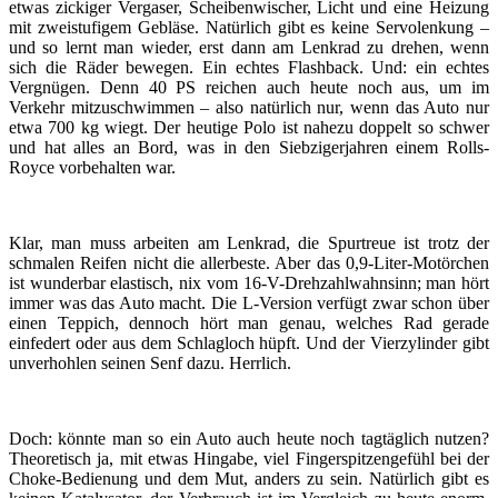
etwas zickiger Vergaser, Scheibenwischer, Licht und eine Heizung
mit zweistufigem Gebläse. Natürlich gibt es keine Servolenkung –
und so lernt man wieder, erst dann am Lenkrad zu drehen, wenn
sich die Räder bewegen. Ein echtes Flashback. Und: ein echtes
Vergnügen. Denn 40 PS reichen auch heute noch aus, um im
Verkehr mitzuschwimmen – also natürlich nur, wenn das Auto nur
etwa 700 kg wiegt. Der heutige Polo ist nahezu doppelt so schwer
und hat alles an Bord, was in den Siebzigerjahren einem Rolls-
Royce vorbehalten war.
Klar, man muss arbeiten am Lenkrad, die Spurtreue ist trotz der
schmalen Reifen nicht die allerbeste. Aber das 0,9-Liter-Motörchen
ist wunderbar elastisch, nix vom 16-V-Drehzahlwahnsinn; man hört
immer was das Auto macht. Die L-Version verfügt zwar schon über
einen Teppich, dennoch hört man genau, welches Rad gerade
einfedert oder aus dem Schlagloch hüpft. Und der Vierzylinder gibt
unverhohlen seinen Senf dazu. Herrlich.
Doch: könnte man so ein Auto auch heute noch tagtäglich nutzen?
Theoretisch ja, mit etwas Hingabe, viel Fingerspitzengefühl bei der
Choke-Bedienung und dem Mut, anders zu sein. Natürlich gibt es