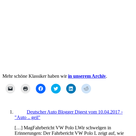
Mehr schöne Klassiker haben wir
in unserem Archiv
.
Klicken,
Klicken
Klick,
Klick,
Klick,
Klick,
um
zum
um
um
um
um
einem
Ausdrucken
auf
über
auf
auf
Freund
(Wird
Facebook
Twitter
LinkedIn
Reddit
einen
in
zu
zu
zu
zu
Link
neuem
teilen
teilen
teilen
teilen
per
Fenster
(Wird
(Wird
(Wird
(Wird
Deutscher Auto Blogger Digest vom 10.04.2017 ›
E-
geöffnet)
in
in
in
in
"Auto .. geil"
Mail
neuem
neuem
neuem
neuem
zu
Fenster
Fenster
Fenster
Fenster
senden
geöffnet)
geöffnet)
geöffnet)
geöffnet)
[…] MagFahrbericht VW Polo LWir schwelgen in
(Wird
Erinnerungen: Der Fahrbericht VW Polo L zeigt auf, wie
in