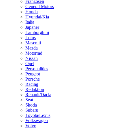
Franzosen
General Motors
Honda
Hyundai/Kia
Italia
Japaner
Lamborghini
Lotus
Maserati
Mazda
Motorrad
Nissan
Opel
Personalities
Peugeot
Porsche
Racing
Redaktion
Renault/Dacia
Seat
Skoda
Subaru
Toyota/Lexus
Volkswagen
Volvo