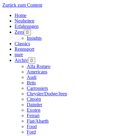
Zurück zum Content
Home
Neuheiten
Erfahrungen
Zero
Menü
öffnen
Insights
Classics
Rennsport
pure
Archiv
Menü
öffnen
Alfa Romeo
Americans
Audi
Brits
Carrossiers
Chrysler/Dodge/Jeep
Citroën
Daimler
Exoten
Ferrari
Fiat/Abarth
Food
Ford