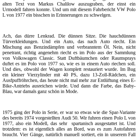
alten Text von Markus Chalilow auszugraben, der einst ein
Urmodell fahren konnte. Und um mit diesem Fahrbericht VW Polo
L von 1977 ein bisschen in Erinnerungen zu schwelgen.
Ach, das dürre Lenkrad. Die dünnen Sitze. Die hauchdünnen
Türverkleidungen. Und ein Auto, das nach Auto riecht. Ein
Mischung aus Benzindämpfen und verbranntem Öl. Nein, nicht
penetrant, richtig angenehm riecht es im Polo aus der Sammlung
von Volkswagen Classic. Statt Duftbäumchen oder Raumsprays
duftet es im Polo von 1977 so, wie es in einem Auto riechen soll.
Und dies, obwohl der Wagen komplett restauriert wurde. Im Bug
ein kleiner Vierzylinder mit 40 PS, dazu 13-Zoll-Rädchen, ein
Ausfpuffröhrchen, das heute nicht mal mehr zur Entlüftung eines E-
Bike-Antriebs ausreichen würde. Und dann die Farbe, das Baby-
Blau, war damals ganz schön in Mode.
1975 ging der Polo in Serie, er war so etwas wie die Spar-Variante
des bereits 1974 vorgestellten Audi 50. Wir fuhren einen Polo L von
1977, also ein Modell, das sehr spartanisch ausgestattet ist. Und
trotzdem: es ist eigentlich alles an Bord, was es zum Autofahren
braucht. Vier Gänge, natürlich manuell sortiert, ein in unserem Fall