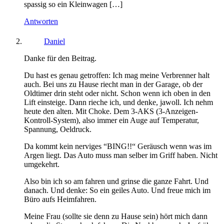
spassig so ein Kleinwagen […]
neuem
Fenster
geöffnet)
Antworten
Daniel
Danke für den Beitrag.
Du hast es genau getroffen: Ich mag meine Verbrenner halt
auch. Bei uns zu Hause riecht man in der Garage, ob der
Oldtimer drin steht oder nicht. Schon wenn ich oben in den
Lift einsteige. Dann rieche ich, und denke, jawoll. Ich nehm
heute den alten. Mit Choke. Dem 3-AKS (3-Anzeigen-
Kontroll-System), also immer ein Auge auf Temperatur,
Spannung, Oeldruck.
Da kommt kein nerviges “BING!!“ Geräusch wenn was im
Argen liegt. Das Auto muss man selber im Griff haben. Nicht
umgekehrt.
Also bin ich so am fahren und grinse die ganze Fahrt. Und
danach. Und denke: So ein geiles Auto. Und freue mich im
Büro aufs Heimfahren.
Meine Frau (sollte sie denn zu Hause sein) hört mich dann