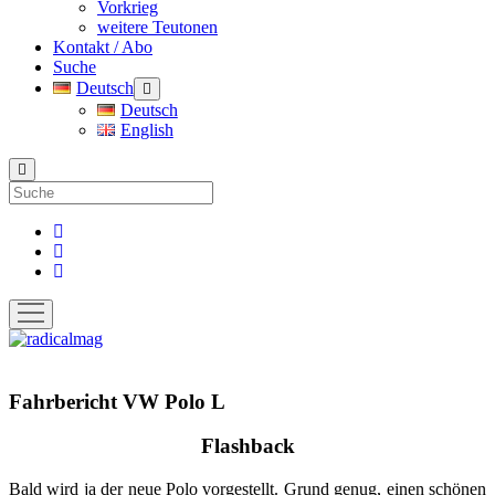
Vorkrieg
weitere Teutonen
Kontakt / Abo
Suche
Deutsch
Menü
öffnen
Deutsch
English
Suche
facebook
instagram
pinterest
Menü
öffnen
radicalmag
Fahrbericht VW Polo L
Flashback
Bald wird ja der neue Polo vorgestellt. Grund genug, einen schönen