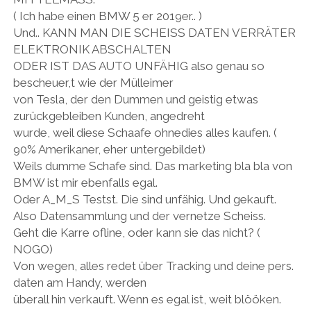
( Ich habe einen BMW 5 er 2019er.. )
Und.. KANN MAN DIE SCHEISS DATEN VERRÄTER
ELEKTRONIK ABSCHALTEN
ODER IST DAS AUTO UNFÄHIG also genau so
bescheuer,t wie der Mülleimer
von Tesla, der den Dummen und geistig etwas
zurückgebleiben Kunden, angedreht
wurde, weil diese Schaafe ohnedies alles kaufen. (
90% Amerikaner, eher untergebildet)
Weils dumme Schafe sind. Das marketing bla bla von
BMW ist mir ebenfalls egal.
Oder A_M_S Testst. Die sind unfähig. Und gekauft.
Also Datensammlung und der vernetze Scheiss.
Geht die Karre ofline, oder kann sie das nicht? (
NOGO)
Von wegen, alles redet über Tracking und deine pers.
daten am Handy, werden
überall hin verkauft. Wenn es egal ist, weit blööken.