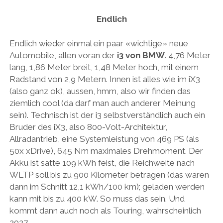
AUDI
Menü
DEUTSCH
Endlich
öffnen
BRITS
DEUTSCH
CARROSSIERS
Endlich wieder einmal ein paar «wichtige» neue
facebook
instagram
pinterest
ENGLISH
Automobile, allen voran der
i3 von BMW
. 4,76 Meter
CHRYSLER/DODGE/JEEP
lang, 1,86 Meter breit, 1,48 Meter hoch, mit einem
CITROËN
Radstand von 2,9 Metern. Innen ist alles wie im iX3
(also ganz ok), aussen, hmm, also wir finden das
DAIMLER
ziemlich cool (da darf man auch anderer Meinung
EXOTEN
sein). Technisch ist der i3 selbstverständlich auch ein
Bruder des iX3, also 800-Volt-Architektur,
FERRARI
Allradantrieb, eine Systemleistung von 469 PS (als
FIAT/ABARTH
50x xDrive), 645 Nm maximales Drehmoment. Der
Akku ist satte 109 kWh feist, die Reichweite nach
FOOD
WLTP soll bis zu 900 Kilometer betragen (das wären
FORD
dann im Schnitt 12,1 kWh/100 km); geladen werden
kann mit bis zu 400 kW. So muss das sein. Und
FRANZOSEN
kommt dann auch noch als Touring, wahrscheinlich
GENERAL MOTORS
2027.