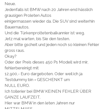
i
e
e
e
)
Neue.
n
t
t
t
Jedenfalls ist BMW nach 20 Jahren end hässlich
n
)
)
)
e
grausigen Proleten Autos
u
e
einigermassen wieder da. Die SUV sind weiterhin
m
F
Bauernautos.
e
n
Und die Türkenproltetenbalkannier ist weg.
s
t
Jetz mal warten, bis Sie den testen.
e
r
Aber bitte gscheit und jeden noch so kleinen Fehler
g
gross raus.
e
ö
Okay?
f
f
Oder der Preis dieses 450 Ps Modell wird mir,
n
e
fehlerbereinigt mit
t
)
12,900,- Euro dargeboten. Oder weil ich ja
Testdummy bin = GESCHENKT um
NULL EURO.
Ich tollerier bei BMW KEINEN FEHLER ÜBER
GANZE LAUFZEIT.
Hier war BMW in den leten Jahren nur
MITTELMASS.