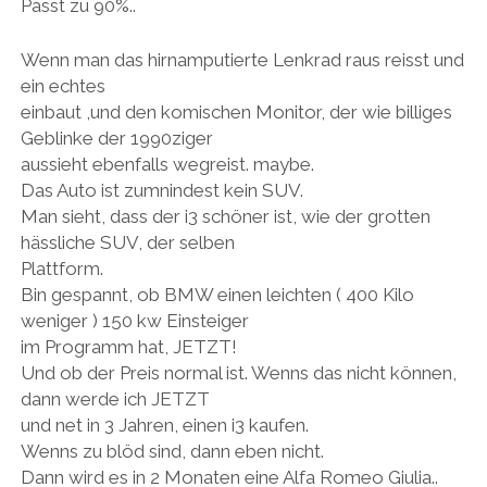
Passt zu 90%..
e
k
o
e
I
z
u
e
k
r
n
u
n
n
z
z
z
t
d
(
u
u
u
e
Wenn man das hirnamputierte Lenkrad raus reisst und
e
W
t
t
t
i
i
i
e
e
e
l
ein echtes
n
r
i
i
i
e
e
d
l
l
l
n
einbaut ,und den komischen Monitor, der wie billiges
n
i
e
e
e
(
L
n
n
n
n
W
Geblinke der 1990ziger
i
n
(
(
(
i
n
e
W
W
W
r
aussieht ebenfalls wegreist. maybe.
k
u
i
i
i
d
Das Auto ist zumnindest kein SUV.
p
e
r
r
r
i
e
m
d
d
d
n
Man sieht, dass der i3 schöner ist, wie der grotten
r
F
i
i
i
n
E
e
n
n
n
e
hässliche SUV, der selben
-
n
n
n
n
u
M
s
e
e
e
e
Plattform.
a
t
u
u
u
m
i
e
e
e
e
F
Bin gespannt, ob BMW einen leichten ( 400 Kilo
l
r
m
m
m
e
z
g
F
F
F
n
weniger ) 150 kw Einsteiger
u
e
e
e
e
s
s
ö
n
n
n
t
im Programm hat, JETZT!
e
f
s
s
s
e
Und ob der Preis normal ist. Wenns das nicht können,
n
f
t
t
t
r
d
n
e
e
e
g
dann werde ich JETZT
e
e
r
r
r
e
n
t
g
g
g
ö
und net in 3 Jahren, einen i3 kaufen.
(
)
e
e
e
f
W
ö
ö
ö
f
Wenns zu blöd sind, dann eben nicht.
i
f
f
f
n
r
f
f
f
e
Dann wird es in 2 Monaten eine Alfa Romeo Giulia..
d
n
n
n
t