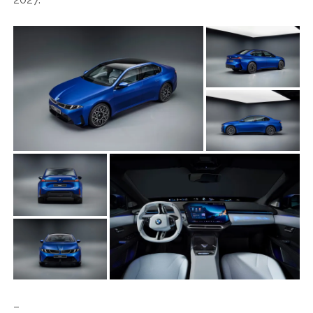
HONDA
HYUNDAI/KIA
ITALIA
JAPANER
LAMBORGHINI
LOTUS
MASERATI
MAZDA
MOTORRAD
NISSAN
OPEL
PERSONALITIES
–