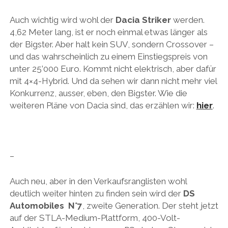
PEUGEOT
Auch wichtig wird wohl der
Dacia Striker
werden.
PORSCHE
4,62 Meter lang, ist er noch einmal etwas länger als
der Bigster. Aber halt kein SUV, sondern Crossover –
RACING
und das wahrscheinlich zu einem Einstiegspreis von
REDAKTION
unter 25’000 Euro. Kommt nicht elektrisch, aber dafür
mit 4×4-Hybrid. Und da sehen wir dann nicht mehr viel
RENAULT/DACIA
Konkurrenz, ausser, eben, den Bigster. Wie die
SEAT
weiteren Pläne von Dacia sind, das erzählen wir:
hier
.
SKODA
SUBARU
TOYOTA/LEXUS
–
VOLKSWAGEN
Auch neu, aber in den Verkaufsranglisten wohl
VOLVO
deutlich weiter hinten zu finden sein wird der
DS
Automobiles N°7
, zweite Generation. Der steht jetzt
VORKRIEG
auf der STLA-Medium-Plattform, 400-Volt-
WEITERE TEUTONEN