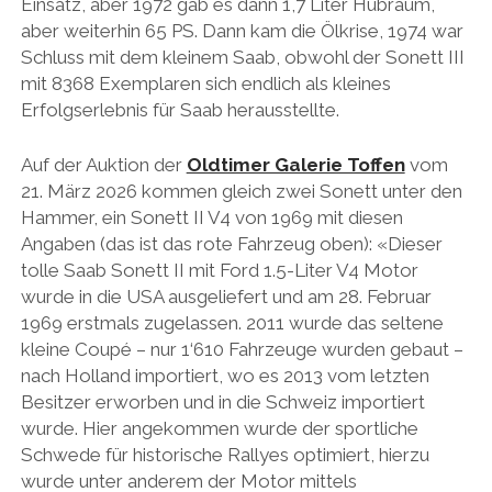
Einsatz, aber 1972 gab es dann 1,7 Liter Hubraum,
aber weiterhin 65 PS. Dann kam die Ölkrise, 1974 war
Schluss mit dem kleinem Saab, obwohl der Sonett III
mit 8368 Exemplaren sich endlich als kleines
Erfolgserlebnis für Saab herausstellte.
Auf der Auktion der
Oldtimer Galerie Toffen
vom
21. März 2026 kommen gleich zwei Sonett unter den
Hammer, ein Sonett II V4 von 1969 mit diesen
Angaben (das ist das rote Fahrzeug oben): «Dieser
tolle Saab Sonett II mit Ford 1.5-Liter V4 Motor
wurde in die USA ausgeliefert und am 28. Februar
1969 erstmals zugelassen. 2011 wurde das seltene
kleine Coupé – nur 1‘610 Fahrzeuge wurden gebaut –
nach Holland importiert, wo es 2013 vom letzten
Besitzer erworben und in die Schweiz importiert
wurde. Hier angekommen wurde der sportliche
Schwede für historische Rallyes optimiert, hierzu
wurde unter anderem der Motor mittels