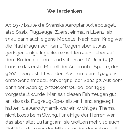
AUDI
Menü
DEUTSCH
Weiterdenken
öffnen
BRITS
DEUTSCH
CARROSSIERS
Ab 1937 baute die Svenska Aeroplan Aktiebolaget,
facebook
instagram
pinterest
ENGLISH
also Saab, Flugzeuge. Zuerst einmal in Lizenz, ab
CHRYSLER/DODGE/JEEP
1940 dann auch eigene Modelle. Nach dem Krieg war
CITROËN
die Nachfrage nach Kampffliegern aber etwas
geringer, einige Ingenieure wollten auch lieber auf
DAIMLER
dem Boden bleiben – und schon am 10. Juni 1947
EXOTEN
konnte das erste Modell der Automobil-Sparte, der
92001, vorgestellt werden. Aus dem dann 1949 das
FERRARI
erste Serienmodell hervorging, der Saab 92. Aus dem
FIAT/ABARTH
dann der Saab 93 entwickelt wurde, der 1955
vorgestellt wurde. Man sah diesen Fahrzeugen gut
FOOD
an, dass da Flugzeug-Spezialisten Hand angelegt
FORD
hatten, die Aerodynamik war ein wichtiges Thema,
nicht bloss beim Styling. Für einige der Herren war
FRANZOSEN
das aber alles zu langsam, sie wollten mehr, so auch
GENERAL MOTORS
Rolf Mellde, einer der Mitbegründer der Automobil-