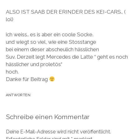
e
e
r
r
r
e
n
t
g
g
g
ö
(
)
e
e
e
f
ALSO IST SAAB DER ERINDER DES KEI-CARS.. (
W
ö
ö
ö
f
i
f
f
f
n
lol)
r
f
f
f
e
d
n
n
n
t
i
e
e
e
)
n
t
t
t
ich weiss.. es is aber ein coole Socke.
n
)
)
)
e
und wiegt so viel, wie eine Stosstange
u
e
bei einem dieser abscheulich hässlichen
m
F
Suv. Derzeit legt Mercedes die Latte “ geht es noch
e
hässlicher und proletös“
n
s
hoch.
t
e
Danke für Beitrag
r
g
e
ö
ANTWORTEN
f
f
n
e
t
Schreibe einen Kommentar
)
Deine E-Mail-Adresse wird nicht veröffentlicht.