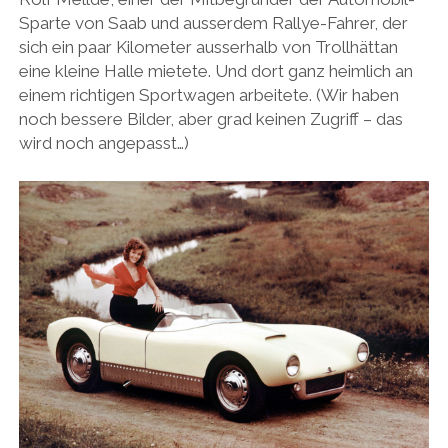
Sparte von Saab und ausserdem Rallye-Fahrer, der
HONDA
sich ein paar Kilometer ausserhalb von Trollhättan
HYUNDAI/KIA
eine kleine Halle mietete. Und dort ganz heimlich an
einem richtigen Sportwagen arbeitete. (Wir haben
ITALIA
noch bessere Bilder, aber grad keinen Zugriff – das
JAPANER
wird noch angepasst…)
LAMBORGHINI
LOTUS
MASERATI
MAZDA
MOTORRAD
NISSAN
OPEL
PERSONALITIES