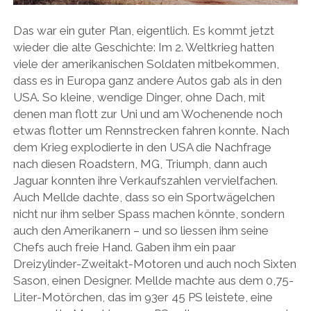
PEUGEOT
Das war ein guter Plan, eigentlich. Es kommt jetzt
PORSCHE
wieder die alte Geschichte: Im 2. Weltkrieg hatten
RACING
viele der amerikanischen Soldaten mitbekommen,
dass es in Europa ganz andere Autos gab als in den
REDAKTION
USA. So kleine, wendige Dinger, ohne Dach, mit
RENAULT/DACIA
denen man flott zur Uni und am Wochenende noch
etwas flotter um Rennstrecken fahren konnte. Nach
SEAT
dem Krieg explodierte in den USA die Nachfrage
SKODA
nach diesen Roadstern, MG, Triumph, dann auch
Jaguar konnten ihre Verkaufszahlen vervielfachen.
SUBARU
Auch Mellde dachte, dass so ein Sportwägelchen
TOYOTA/LEXUS
nicht nur ihm selber Spass machen könnte, sondern
auch den Amerikanern – und so liessen ihm seine
VOLKSWAGEN
Chefs auch freie Hand. Gaben ihm ein paar
VOLVO
Dreizylinder-Zweitakt-Motoren und auch noch Sixten
Sason, einen Designer. Mellde machte aus dem 0,75-
VORKRIEG
Liter-Motörchen, das im 93er 45 PS leistete, eine
WEITERE TEUTONEN