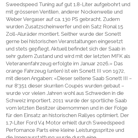
Sweedspeed Tuning auf gut 1.8-Liter aufgebohrt und
mit grösseren Ventilen, anderer Nockenwelle und
Weber Vergaser auf ca. 130 PS gebracht. Zudem
wurden Zusatzscheinwerfer und ein Satz Ronal 15
Zoll-Aluräder montiert. Seither wurde der Sonett
gerne bei historischen Veranstaltungen eingesetzt
und stets gepflegt. Aktuell befindet sich der Saab in
sehr gutem Zustand und wird mit der letzten MFK als
Veteranenfahrzeug erfolgte im Januar 2026.» Das
orange Fahrzeug (unten) ist ein Sonett III von 1972,
mit diesen Angaben: «Dieser seltene Saab Sonett III –
nur 8‘351 dieser skurrilen Coupés wurden gebaut –
wurde vor vielen Jahren wohl aus Schweden in die
Schweiz importiert. 2011 wurde der sportliche Saab
vom letzten Besitzer übernommen und in der Folge
für den Einsatz an historischen Rallyes optimiert. Der
1.7-Liter Ford V4 Motor erhielt durch Sweedspeed
Perfomance Parts eine kleine Leistungsspritze und
die Innenausstattung wurde durch eine