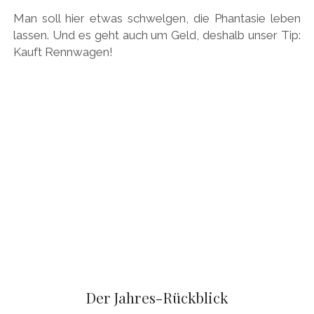
PEUGEOT
Man soll hier etwas schwelgen, die Phantasie leben
lassen. Und es geht auch um Geld, deshalb unser Tip:
PORSCHE
Kauft Rennwagen!
RACING
REDAKTION
RENAULT/DACIA
SEAT
SKODA
SUBARU
TOYOTA/LEXUS
VOLKSWAGEN
VOLVO
VORKRIEG
Der Jahres-Rückblick
WEITERE TEUTONEN