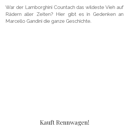
War der Lamborghini Countach das wildeste Vieh auf
HONDA
Rädern aller Zeiten? Hier gibt es in Gedenken an
HYUNDAI/KIA
Marcello Gandini die ganze Geschichte.
ITALIA
JAPANER
LAMBORGHINI
LOTUS
MASERATI
MAZDA
MOTORRAD
NISSAN
OPEL
Kauft Rennwagen!
PERSONALITIES