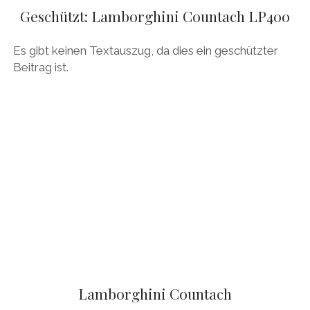
AUDI
Geschützt: Lamborghini Countach LP400
Menü
DEUTSCH
öffnen
BRITS
DEUTSCH
Es gibt keinen Textauszug, da dies ein geschützter
CARROSSIERS
facebook
instagram
pinterest
Beitrag ist.
ENGLISH
CHRYSLER/DODGE/JEEP
CITROËN
DAIMLER
EXOTEN
FERRARI
FIAT/ABARTH
FOOD
FORD
FRANZOSEN
Lamborghini Countach
GENERAL MOTORS