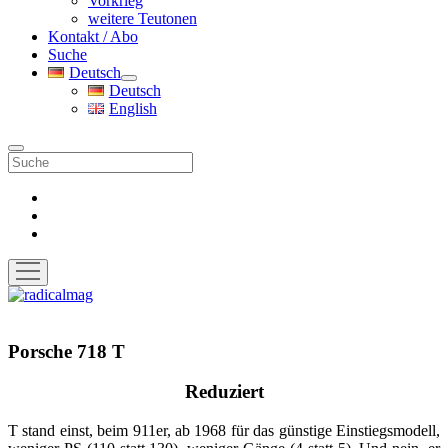
Vorkrieg
weitere Teutonen
Kontakt / Abo
Suche
Deutsch
Menü
Deutsch
öffnen
English
Suche
facebook
instagram
pinterest
Menü
öffnen
radicalmag
Porsche 718 T
Reduziert
T stand einst, beim 911er, ab 1968 für das günstige Einstiegsmodell,