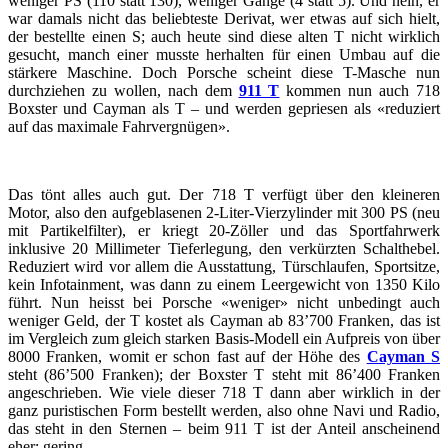
weniger PS (110 statt 130), weniger Gänge (4 statt 5). Und nein, er
war damals nicht das beliebteste Derivat, wer etwas auf sich hielt,
der bestellte einen S; auch heute sind diese alten T nicht wirklich
gesucht, manch einer musste herhalten für einen Umbau auf die
stärkere Maschine. Doch Porsche scheint diese T-Masche nun
durchziehen zu wollen, nach dem
911 T
kommen nun auch 718
Boxster und Cayman als T – und werden gepriesen als «reduziert
auf das maximale Fahrvergnügen».
Das tönt alles auch gut. Der 718 T verfügt über den kleineren
Motor, also den aufgeblasenen 2-Liter-Vierzylinder mit 300 PS (neu
mit Partikelfilter), er kriegt 20-Zöller und das Sportfahrwerk
inklusive 20 Millimeter Tieferlegung, den verkürzten Schalthebel.
Reduziert wird vor allem die Ausstattung, Türschlaufen, Sportsitze,
kein Infotainment, was dann zu einem Leergewicht von 1350 Kilo
führt. Nun heisst bei Porsche «weniger» nicht unbedingt auch
weniger Geld, der T kostet als Cayman ab 83’700 Franken, das ist
im Vergleich zum gleich starken Basis-Modell ein Aufpreis von über
8000 Franken, womit er schon fast auf der Höhe des
Cayman S
steht (86’500 Franken); der Boxster T steht mit 86’400 Franken
angeschrieben. Wie viele dieser 718 T dann aber wirklich in der
ganz puristischen Form bestellt werden, also ohne Navi und Radio,
das steht in den Sternen – beim 911 T ist der Anteil anscheinend
eher: gering.