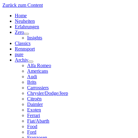
Zurück zum Content
Home
Neuheiten
Erfahrungen
Zero
Menü
Insights
öffnen
Classics
Rennsport
pure
Archiv
Menü
Alfa Romeo
öffnen
Americans
Audi
Brits
Carrossiers
Chrysler/Dodge/Jeep
Citroën
Daimler
Exoten
Ferrari
Fiat/Abarth
Food
Ford
Franzosen