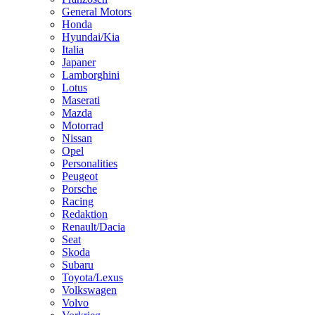
General Motors
Honda
Hyundai/Kia
Italia
Japaner
Lamborghini
Lotus
Maserati
Mazda
Motorrad
Nissan
Opel
Personalities
Peugeot
Porsche
Racing
Redaktion
Renault/Dacia
Seat
Skoda
Subaru
Toyota/Lexus
Volkswagen
Volvo