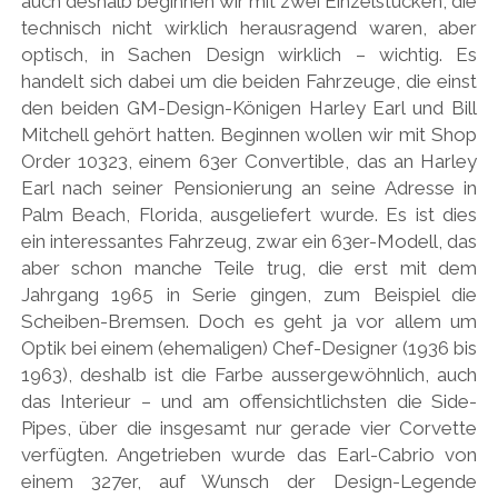
auch deshalb beginnen wir mit zwei Einzelstücken, die
PEUGEOT
technisch nicht wirklich herausragend waren, aber
optisch, in Sachen Design wirklich – wichtig. Es
PORSCHE
handelt sich dabei um die beiden Fahrzeuge, die einst
RACING
den beiden GM-Design-Königen Harley Earl und Bill
Mitchell gehört hatten. Beginnen wollen wir mit Shop
REDAKTION
Order 10323, einem 63er Convertible, das an Harley
RENAULT/DACIA
Earl nach seiner Pensionierung an seine Adresse in
Palm Beach, Florida, ausgeliefert wurde. Es ist dies
SEAT
ein interessantes Fahrzeug, zwar ein 63er-Modell, das
SKODA
aber schon manche Teile trug, die erst mit dem
Jahrgang 1965 in Serie gingen, zum Beispiel die
SUBARU
Scheiben-Bremsen. Doch es geht ja vor allem um
TOYOTA/LEXUS
Optik bei einem (ehemaligen) Chef-Designer (1936 bis
1963), deshalb ist die Farbe aussergewöhnlich, auch
VOLKSWAGEN
das Interieur – und am offensichtlichsten die Side-
VOLVO
Pipes, über die insgesamt nur gerade vier Corvette
verfügten. Angetrieben wurde das Earl-Cabrio von
VORKRIEG
einem 327er, auf Wunsch der Design-Legende
WEITERE TEUTONEN