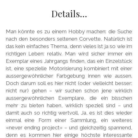
AUDI
Menü
DEUTSCH
Details…
öffnen
BRITS
DEUTSCH
CARROSSIERS
facebook
instagram
pinterest
Man könnte es zu einem Hobby machen: die Suche
ENGLISH
CHRYSLER/DODGE/JEEP
nach den besonders seltenen Corvette. Natürlich ist
das kein einfaches Thema, denn vieles ist ja so wie im
CITROËN
richtigen Leben: relativ. Man wird sicher immer ein
DAIMLER
Exemplar eines Jahrgangs finden, das ein Einzelstück
ist, eine spezielle Motorisierung kombiniert mit einer
EXOTEN
aussergewöhnlicher Farbgebung innen wie aussen.
FERRARI
Doch darum soll es hier nicht (oder vielleicht besser:
nicht nur) gehen – wir suchen schon jene wirklich
FIAT/ABARTH
aussergewöhnlichen Exemplare, die ein bisschen
FOOD
mehr zu bieten haben, wirklich speziell sind – und
damit auch so richtig wertvoll. Ja, es ist dies wieder
FORD
einmal eine Form einer Sammlung, ein weiteres
FRANZOSEN
«never ending project» – und gleichzeitig spannend,
denn es kommen hier einige höchste interessante
GENERAL MOTORS