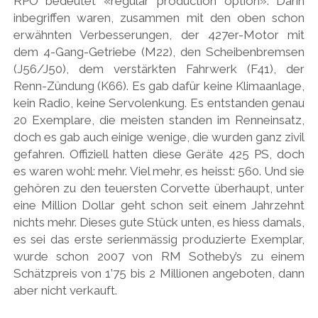
RPO bedeutet «regular production option». Darin
inbegriffen waren, zusammen mit den oben schon
erwähnten Verbesserungen, der 427er-Motor mit
dem 4-Gang-Getriebe (M22), den Scheibenbremsen
(J56/J50), dem verstärkten Fahrwerk (F41), der
Renn-Zündung (K66). Es gab dafür keine Klimaanlage,
kein Radio, keine Servolenkung. Es entstanden genau
20 Exemplare, die meisten standen im Renneinsatz,
doch es gab auch einige wenige, die wurden ganz zivil
gefahren. Offiziell hatten diese Geräte 425 PS, doch
es waren wohl: mehr. Viel mehr, es heisst: 560. Und sie
gehören zu den teuersten Corvette überhaupt, unter
eine Million Dollar geht schon seit einem Jahrzehnt
nichts mehr. Dieses gute Stück unten, es hiess damals,
es sei das erste serienmässig produzierte Exemplar,
wurde schon 2007 von RM Sotheby’s zu einem
Schätzpreis von 1’75 bis 2 Millionen angeboten, dann
aber nicht verkauft.