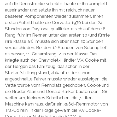
auf die Rennstrecke schickte, baute er ihn komplett
auseinander und setzte ihn mit reichlich neuen,
besseren Komponenten wieder zusammen. Ihren
ersten Auftritt hatte die Corvette 1970 bei den 24
Stunden von Daytona, qualifizierte sich auf dem 16.
Rang, fuhr im Rennen unter den ersten 10 (und führte
ihre Klasse an), musste sich aber nach 20 Stunden
verabschieden. Bei den 12 Stunden von Sebring lief
es besser, 11. Gesamtrang, 2. in der Klasse. Das
kriegte auch der Chevrolet-Händler V.V. Cooke mit,
der Bergen das Fahrzeug, das schon in der
Startaufstellung stand, abkaufte; der schon
angeschnallte Fahrer musste wieder aussteigen, die
Vette wurde vom Rennplatz geschoben. Cooke und
die Brüder Allan und Donald Barker bauten den L88
weiter um, kleineres Scheibchen, die 7-Liter-
Maschine kam raus, dafür ein 356ci-Rennmotor von
Tra-Co rein. In der Folge gewann die V.V.Cooke-
Corvette vier Mal in Folge die SCCA-B-