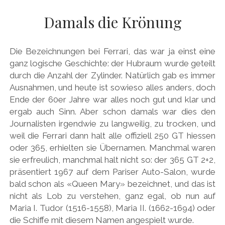
AUDI
Menü
DEUTSCH
Damals die Krönung
öffnen
BRITS
DEUTSCH
CARROSSIERS
facebook
instagram
pinterest
Die Bezeichnungen bei Ferrari, das war ja einst eine
ENGLISH
CHRYSLER/DODGE/JEEP
ganz logische Geschichte: der Hubraum wurde geteilt
durch die Anzahl der Zylinder. Natürlich gab es immer
CITROËN
Ausnahmen, und heute ist sowieso alles anders, doch
DAIMLER
Ende der 60er Jahre war alles noch gut und klar und
ergab auch Sinn. Aber schon damals war dies den
EXOTEN
Journalisten irgendwie zu langweilig, zu trocken, und
FERRARI
weil die Ferrari dann halt alle offiziell 250 GT hiessen
oder 365, erhielten sie Übernamen. Manchmal waren
FIAT/ABARTH
sie erfreulich, manchmal halt nicht so: der 365 GT 2+2,
FOOD
präsentiert 1967 auf dem Pariser Auto-Salon, wurde
bald schon als «Queen Mary» bezeichnet, und das ist
FORD
nicht als Lob zu verstehen, ganz egal, ob nun auf
FRANZOSEN
Maria I. Tudor (1516-1558), Maria II. (1662-1694) oder
die Schiffe mit diesem Namen angespielt wurde.
GENERAL MOTORS