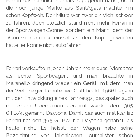
Ferrari das natürlich niemals zugegeben hätte, doch
PEUGEOT
die noch junge Marke aus Sant’Agata machte ihm
schon Kopfweh. Der Miura war zwar ein Vieh, schwer
PORSCHE
zu fahren, doch plötzlich stand nicht mehr Ferrari in
RACING
der Sportwagen-Sonne, sondern ein Mann, dem der
«Commendatore» einmal an den Kopf geworfen
REDAKTION
hatte, er könne nicht autofahren.
RENAULT/DACIA
SEAT
Ferrari verkaufte in jenen Jahren mehr quasi-Viersitzer
SKODA
als echte Sportwagen, und man brauchte in
Maranello dringend wieder ein Gerät, mit dem man
SUBARU
der Welt zeigen konnte, wo Gott hockt. 1966 begann
TOYOTA/LEXUS
mit der Entwicklung eines Fahrzeugs, das später auch
mit einem Übernamen berühmt wurde: dem 365
VOLKSWAGEN
GTB/4, genannt Daytona. Damit das auch mal klar ist:
VOLVO
Ferrari hat den 365 GTB/4 nie Daytona genannt, bis
heute nicht. Es heisst, der Wagen habe seine
VORKRIEG
Bezeichnung von italienischen Journalisten schon
WEITERE TEUTONEN