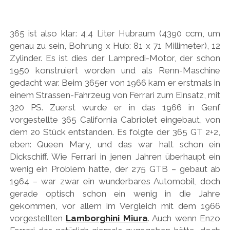
HONDA
365 ist also klar: 4,4 Liter Hubraum (4390 ccm, um
HYUNDAI/KIA
genau zu sein, Bohrung x Hub: 81 x 71 Millimeter), 12
ITALIA
Zylinder. Es ist dies der Lampredi-Motor, der schon
1950 konstruiert worden und als Renn-Maschine
JAPANER
gedacht war. Beim 365er von 1966 kam er erstmals in
LAMBORGHINI
einem Strassen-Fahrzeug von Ferrari zum Einsatz, mit
320 PS. Zuerst wurde er in das 1966 in Genf
LOTUS
vorgestellte 365 California Cabriolet eingebaut, von
MASERATI
dem 20 Stück entstanden. Es folgte der 365 GT 2+2,
eben: Queen Mary, und das war halt schon ein
MAZDA
Dickschiff. Wie Ferrari in jenen Jahren überhaupt ein
MOTORRAD
wenig ein Problem hatte, der 275 GTB – gebaut ab
1964 – war zwar ein wunderbares Automobil, doch
NISSAN
gerade optisch schon ein wenig in die Jahre
OPEL
gekommen, vor allem im Vergleich mit dem 1966
vorgestellten
Lamborghini Miura
. Auch wenn Enzo
PERSONALITIES