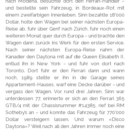
nach Modena, besuchte dort den Ferrari-Händler –
und bestellte sein Fahrzeug, in Bordeaux-Rot mit
einem zweifarbigen Innenleben. Sinn bezahlte 18’000
Dollar, holte den Wagen bei seiner nächsten Europa-
Reise ab, fuhr über Genf nach Zürich, fuhr noch einen
weiteren Monat quer durch Europa – und brachte den
Wagen dann zurück ins Werk für den ersten Service.
Nach seiner nächsten Europa-Reise nahm der
Kanadier den Daytona mit auf die Queen Elisabeth II,
entlud ihn in New York – und fuhr von dort nach
Toronto. Dort fuhr er den Ferrari dann und wann
noch, 1989 stellte er ihn in die Garage seines
Appartement-Hauses, warf eine Decke darüber – und
vergass den Wagen. Vor rund drei Jahren, Sinn war
unterdessen 77, erinnerte er sich an den Ferrari 365
GTB/4 mit der Chassisnummer #14385, rief bei RM
Sotheby’s an – und konnte das Fahrzeug für 770’000
Dollar versteigern lassen. Und warum «Disco
Daytona»? Weil nach all den Jahren immer noch eine