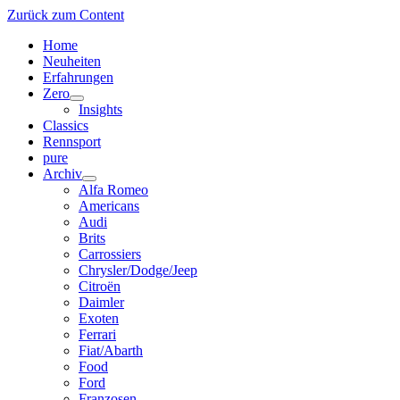
Zurück zum Content
Home
Neuheiten
Erfahrungen
Zero
Menü
Insights
öffnen
Classics
Rennsport
pure
Archiv
Menü
Alfa Romeo
öffnen
Americans
Audi
Brits
Carrossiers
Chrysler/Dodge/Jeep
Citroën
Daimler
Exoten
Ferrari
Fiat/Abarth
Food
Ford
Franzosen