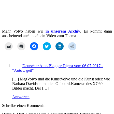
Mehr Volvo haben wir
in unserem Archiv
. Es kommt dann
anscheinend auch noch ein Video zum Thema.
Klicken,
Klicken
Klick,
Klick,
Klick,
Klick,
um
zum
um
um
um
um
einem
Ausdrucken
auf
über
auf
auf
Freund
(Wird
Facebook
Twitter
LinkedIn
Reddit
einen
in
zu
zu
zu
zu
Link
neuem
teilen
teilen
teilen
teilen
per
Fenster
(Wird
(Wird
(Wird
(Wird
Deutscher Auto Blogger Digest vom 06.07.2017 ›
E-
geöffnet)
in
in
in
in
"Auto .. geil"
Mail
neuem
neuem
neuem
neuem
zu
Fenster
Fenster
Fenster
Fenster
senden
geöffnet)
geöffnet)
geöffnet)
geöffnet)
[…] MagVolvo und die KunstVolvo und die Kunst oder: wie
(Wird
Barbara Davidson mit den Onboard-Kameras des XC60
in
Bilder macht. Der […]
neuem
Fenster
geöffnet)
Antworten
Schreibe einen Kommentar