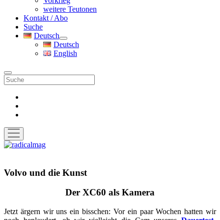
Vorkrieg
weitere Teutonen
Kontakt / Abo
Suche
Deutsch
Menü
Deutsch
öffnen
English
Suche
facebook
instagram
pinterest
Menü
öffnen
radicalmag
Volvo und die Kunst
Der XC60 als Kamera
Jetzt ärgern wir uns ein bisschen: Vor ein paar Wochen hatten wir