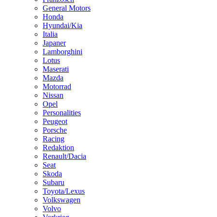
General Motors
Honda
Hyundai/Kia
Italia
Japaner
Lamborghini
Lotus
Maserati
Mazda
Motorrad
Nissan
Opel
Personalities
Peugeot
Porsche
Racing
Redaktion
Renault/Dacia
Seat
Skoda
Subaru
Toyota/Lexus
Volkswagen
Volvo