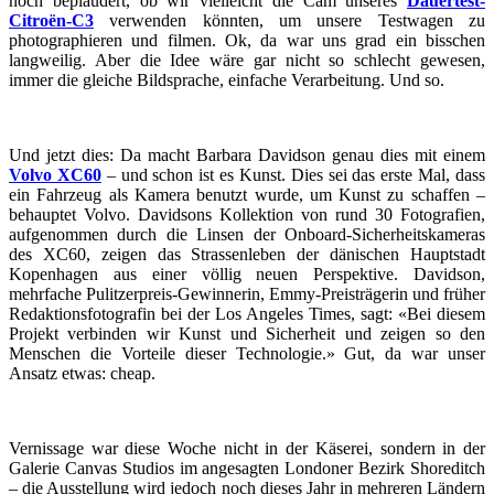
noch beplaudert, ob wir vielleicht die Cam unseres
Dauertest-
Citroën-C3
verwenden könnten, um unsere Testwagen zu
photographieren und filmen. Ok, da war uns grad ein bisschen
langweilig. Aber die Idee wäre gar nicht so schlecht gewesen,
immer die gleiche Bildsprache, einfache Verarbeitung. Und so.
Und jetzt dies: Da macht Barbara Davidson genau dies mit einem
Volvo XC60
– und schon ist es Kunst. Dies sei das erste Mal, dass
ein Fahrzeug als Kamera benutzt wurde, um Kunst zu schaffen –
behauptet Volvo. Davidsons Kollektion von rund 30 Fotografien,
aufgenommen durch die Linsen der Onboard-Sicherheitskameras
des XC60, zeigen das Strassenleben der dänischen Hauptstadt
Kopenhagen aus einer völlig neuen Perspektive. Davidson,
mehrfache Pulitzerpreis-Gewinnerin, Emmy-Preisträgerin und früher
Redaktionsfotografin bei der Los Angeles Times, sagt: «Bei diesem
Projekt verbinden wir Kunst und Sicherheit und zeigen so den
Menschen die Vorteile dieser Technologie.» Gut, da war unser
Ansatz etwas: cheap.
Vernissage war diese Woche nicht in der Käserei, sondern in der
Galerie Canvas Studios im angesagten Londoner Bezirk Shoreditch
– die Ausstellung wird jedoch noch dieses Jahr in mehreren Ländern