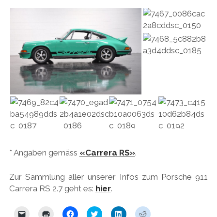
* Angaben gemäss
«Carrera RS»
.
Zur Sammlung aller unserer Infos zum Porsche 911
Carrera RS 2.7 geht es:
hier
.
K
K
K
K
K
K