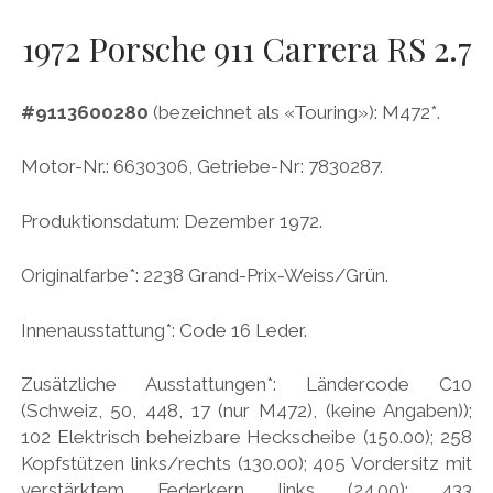
AUDI
Menü
DEUTSCH
1972 Porsche 911 Carrera RS 2.7
öffnen
BRITS
DEUTSCH
CARROSSIERS
facebook
instagram
pinterest
#9113600280
(bezeichnet als «Touring»): M472*.
ENGLISH
CHRYSLER/DODGE/JEEP
Motor-Nr.: 6630306, Getriebe-Nr: 7830287.
CITROËN
DAIMLER
Produktionsdatum: Dezember 1972.
EXOTEN
Originalfarbe*: 2238 Grand-Prix-Weiss/Grün.
FERRARI
Innenausstattung*: Code 16 Leder.
FIAT/ABARTH
FOOD
Zusätzliche Ausstattungen*: Ländercode C10
(Schweiz, 50, 448, 17 (nur M472), (keine Angaben));
FORD
102 Elektrisch beheizbare Heckscheibe (150.00); 258
FRANZOSEN
Kopfstützen links/rechts (130.00); 405 Vordersitz mit
verstärktem Federkern links (24.00); 433
GENERAL MOTORS