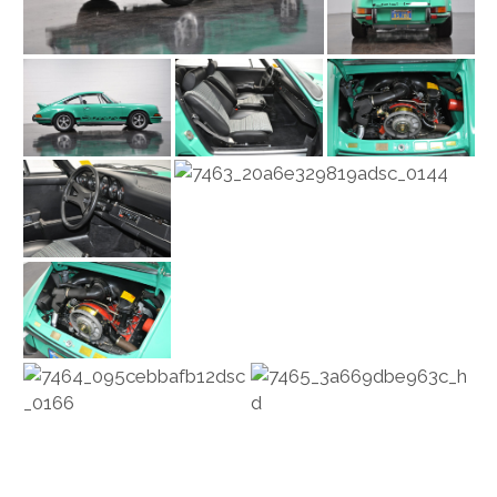
PEUGEOT
PORSCHE
RACING
REDAKTION
RENAULT/DACIA
SEAT
SKODA
SUBARU
TOYOTA/LEXUS
VOLKSWAGEN
VOLVO
VORKRIEG
WEITERE TEUTONEN